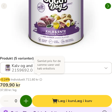
Produkt (5 varianter)
Samlet pris for de
samme varer ved
Kalv og and
køb enkeltvis
2159692.0
-0.24%
Individuelt
711,60 kr
709,90 kr
37,00 kr / kg
Læg i kurv
Læg i kurv