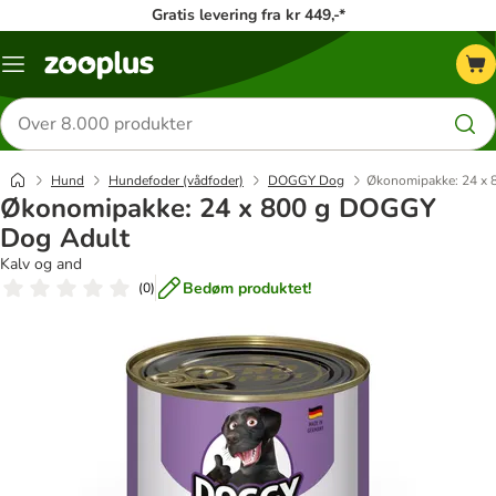
Gratis levering fra kr 449,-*
Menu
kategori
Søg
efter
produkter
Hund
Hundefoder (vådfoder)
DOGGY Dog
Økonomipakke: 24 x
Økonomipakke: 24 x 800 g DOGGY
Dog Adult
Kalv og and
Bedøm produktet!
(
0
)