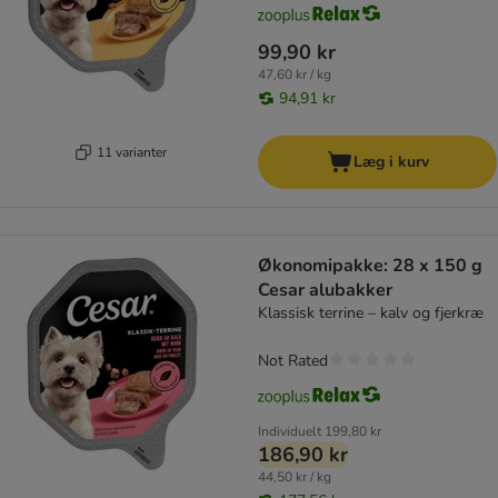
99,90 kr
47,60 kr / kg
94,91 kr
11 varianter
Læg i kurv
Økonomipakke: 28 x 150 g
Cesar alubakker
Klassisk terrine – kalv og fjerkræ
Not Rated
Individuelt
199,80 kr
186,90 kr
44,50 kr / kg