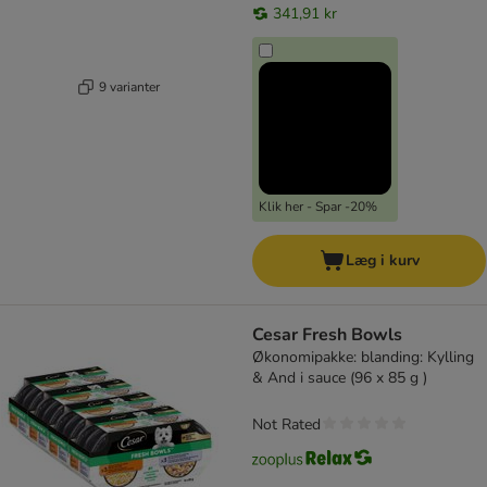
341,91 kr
9 varianter
Klik her - Spar -20%
Læg i kurv
Cesar Fresh Bowls
Økonomipakke: blanding: Kylling
& And i sauce (96 x 85 g )
Not Rated