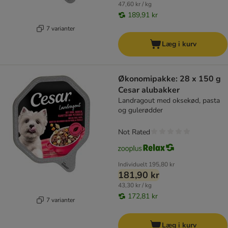
47,60 kr / kg
189,91 kr
7 varianter
Læg i kurv
Økonomipakke: 28 x 150 g
Cesar alubakker
Landragout med oksekød, pasta
og gulerødder
Not Rated
Individuelt
195,80 kr
181,90 kr
43,30 kr / kg
172,81 kr
7 varianter
Læg i kurv