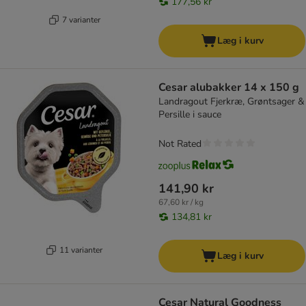
177,56 kr
7 varianter
Læg i kurv
Cesar alubakker 14 x 150 g
Landragout Fjerkræ, Grøntsager &
Persille i sauce
Not Rated
141,90 kr
67,60 kr / kg
134,81 kr
11 varianter
Læg i kurv
Cesar Natural Goodness