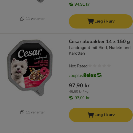
94,91 kr
11 varianter
Læg i kurv
Cesar alubakker 14 x 150 g
Landragout mit Rind, Nudeln und
Karotten
Not Rated
97,90 kr
46,60 kr / kg
93,01 kr
11 varianter
Læg i kurv