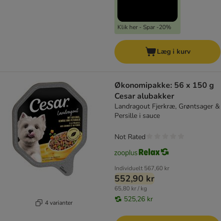
Klik her - Spar -20%
Læg i kurv
Økonomipakke: 56 x 150 g
Cesar alubakker
Landragout Fjerkræ, Grøntsager &
Persille i sauce
Not Rated
Individuelt
567,60 kr
552,90 kr
65,80 kr / kg
525,26 kr
4 varianter