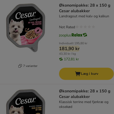
Økonomipakke: 28 x 150 g
Cesar alubakker
Landragout med kalv og kalkun
Not Rated
Individuelt
195,80 kr
181,90 kr
43,30 kr / kg
172,81 kr
7 varianter
Læg i kurv
Økonomipakke: 28 x 150 g
Cesar alubakker
Klassisk terrine med fjerkræ og
oksekød