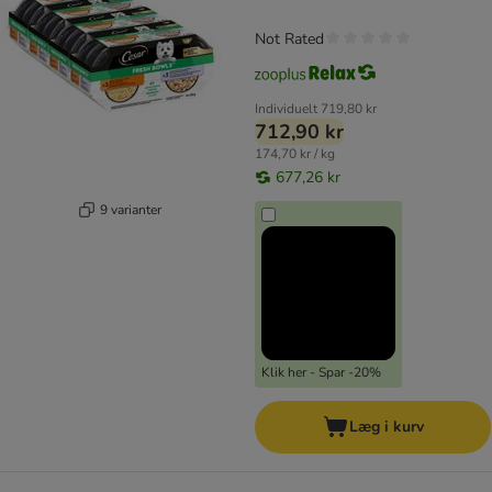
Not Rated
Individuelt
719,80 kr
712,90 kr
174,70 kr / kg
677,26 kr
9 varianter
Klik her - Spar -20%
Læg i kurv