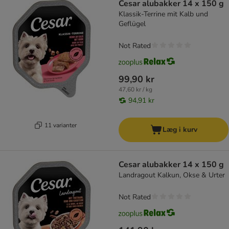
Cesar alubakker 14 x 150 g
Klassik-Terrine mit Kalb und
Geflügel
Not Rated
99,90 kr
47,60 kr / kg
94,91 kr
11 varianter
Læg i kurv
Cesar alubakker 14 x 150 g
Landragout Kalkun, Okse & Urter
Not Rated