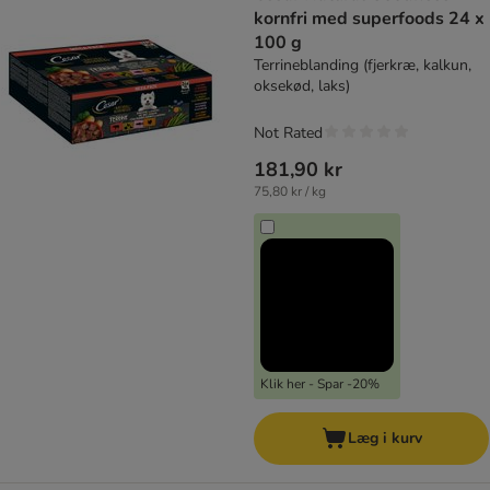
kornfri med superfoods 24 x
100 g
Terrineblanding (fjerkræ, kalkun,
oksekød, laks)
Not Rated
181,90 kr
75,80 kr / kg
Klik her - Spar -20%
Læg i kurv