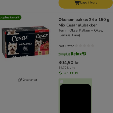
Læg i kurv
ooplus favorit
Økonomipakke: 24 x 150 g
Mix Cesar alubakker
Terrin (Okse, Kalkun + Okse,
Fjerkræ, Lam)
Not Rated
304,90 kr
84,70 kr / kg
289,66 kr
2 varianter