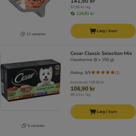
141,90 kr
67,60 kr / kg
134,81 kr
Læg i kurv
11 varianter
Cesar Classic Selection Mix
Haveterrine (8 x 150 g)
Rating: 5/5
(
2
)
Individuelt
109,80 kr
106,90 kr
89,10 kr / kg
Læg i kurv
5 varianter