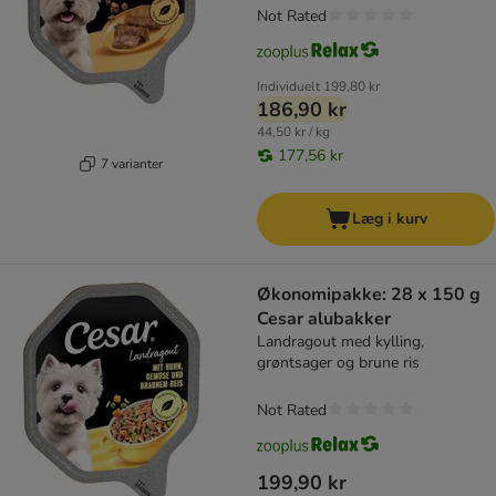
Not Rated
Individuelt
199,80 kr
186,90 kr
44,50 kr / kg
177,56 kr
7 varianter
Læg i kurv
Økonomipakke: 28 x 150 g
Cesar alubakker
Landragout med kylling,
grøntsager og brune ris
Not Rated
199,90 kr