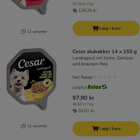
63,30 kr / kg
126,26 kr
Læg i kurv
11 varianter
Cesar alubakker 14 x 150 g
Landragout mit Huhn, Gemüse
und braunem Reis
Not Rated
97,90 kr
46,60 kr / kg
93,01 kr
11 varianter
Læg i kurv