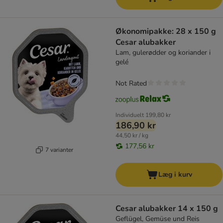
Økonomipakke: 28 x 150 g
Cesar alubakker
Lam, gulerødder og koriander i
gelé
Not Rated
Individuelt
199,80 kr
186,90 kr
44,50 kr / kg
177,56 kr
7 varianter
Læg i kurv
Cesar alubakker 14 x 150 g
Geflügel, Gemüse und Reis