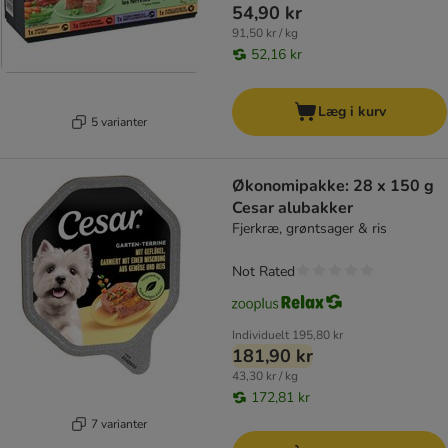
54,90 kr
91,50 kr / kg
52,16 kr
Læg i kurv
5 varianter
Økonomipakke: 28 x 150 g
Cesar alubakker
Fjerkræ, grøntsager & ris
Not Rated
Individuelt
195,80 kr
181,90 kr
43,30 kr / kg
172,81 kr
7 varianter