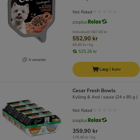
Not Rated
Individuelt
567,60 kr
552,90 kr
65,80 kr / kg
525,26 kr
4 varianter
Læg i kurv
Cesar Fresh Bowls
Kylling & And i sauce (24 x 85 g )
Not Rated
359,90 kr
176,40 kr / kg