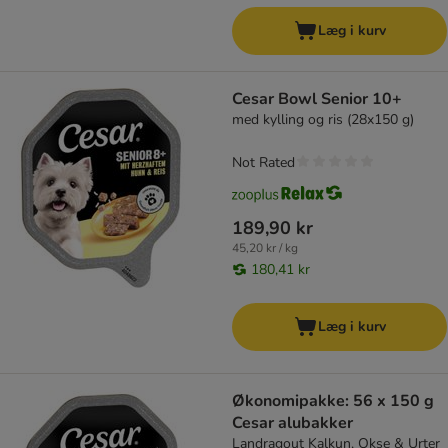
Læg i kurv
Cesar Bowl Senior 10+
med kylling og ris (28x150 g)
Not Rated
189,90 kr
45,20 kr / kg
180,41 kr
Læg i kurv
Økonomipakke: 56 x 150 g
Cesar alubakker
Landragout Kalkun, Okse & Urter