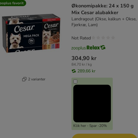
product items have been changed
ooplus favorit
Økonomipakke: 24 x 150 g
Mix Cesar alubakker
Landragout (Okse, kalkun + Okse,
Fjerkræ, Lam)
Not Rated
304,90 kr
84,70 kr / kg
289,66 kr
2 varianter
Klik her - Spar -20%