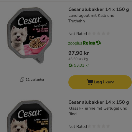
Cesar alubakker 14 x 150 g
Landragout mit Kalb und
Truthahn
Not Rated
97,90 kr
46,60 kr / kg
93,01 kr
11 varianter
Læg i kurv
Cesar alubakker 14 x 150 g
Klassik-Terrine mit Geflügel und
Rind
Not Rated