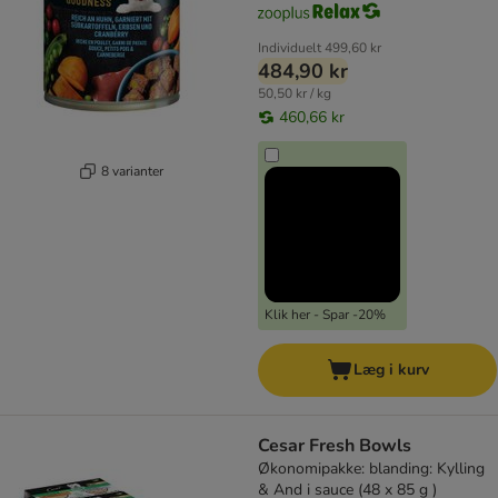
Individuelt
499,60 kr
484,90 kr
50,50 kr / kg
460,66 kr
8 varianter
Klik her - Spar -20%
Læg i kurv
Cesar Fresh Bowls
Økonomipakke: blanding: Kylling
& And i sauce (48 x 85 g )