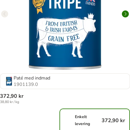
Paté med indmad
1901139.0
372,90 kr
38,80 kr / kg
Enkelt
372,90 kr
levering