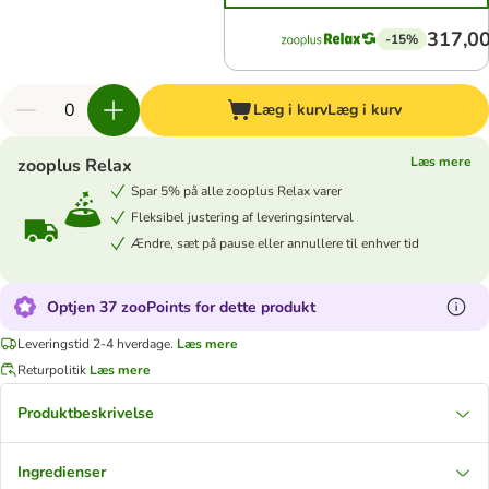
317,00
-15%
Læg i kurv
Læg i kurv
Læs mere
zooplus Relax
Spar 5% på alle zooplus Relax varer
Fleksibel justering af leveringsinterval
Ændre, sæt på pause eller annullere til enhver tid
Optjen 37 zooPoints for dette produkt
Leveringstid 2-4 hverdage.
Læs mere
Returpolitik
Læs mere
Produktbeskrivelse
Ingredienser