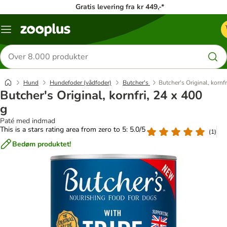
Gratis levering fra kr 449,-*
Menu
kategori
Søg
efter
produkter
Hund
Hundefoder (vådfoder)
Butcher's
Butcher's Original, kornfr
Butcher's Original, kornfri, 24 x 400
g
Paté med indmad
This is a stars rating area from zero to 5: 5.0/5
(
1
)
Bedøm produktet!