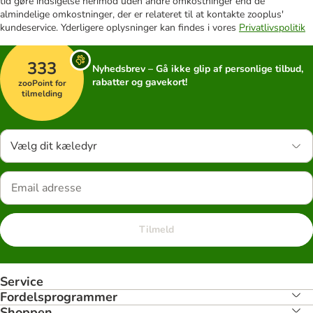
tid gøre indsigelse herimod uden andre omkostninger end de
almindelige omkostninger, der er relateret til at kontakte zooplus'
kundeservice. Yderligere oplysninger kan findes i vores
Privatlivspolitik
333
Nyhedsbrev – Gå ikke glip af personlige tilbud,
rabatter og gavekort!
zooPoint for
tilmelding
Vælg dit kæledyr
Tilmeld
Service
Fordelsprogrammer
Shoppen