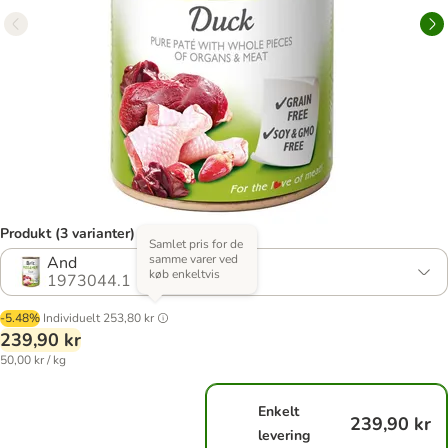
Produkt (3 varianter)
Samlet pris for de
samme varer ved
And
køb enkeltvis
1973044.1
-5.48%
Individuelt
253,80 kr
239,90 kr
50,00 kr / kg
Enkelt
239,90 kr
levering