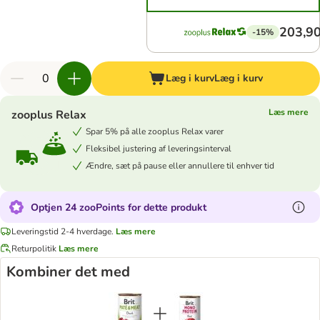
203,90
-15%
Læg i kurv
Læg i kurv
Læs mere
zooplus Relax
Spar 5% på alle zooplus Relax varer
Fleksibel justering af leveringsinterval
Ændre, sæt på pause eller annullere til enhver tid
Optjen 24 zooPoints for dette produkt
Leveringstid 2-4 hverdage.
Læs mere
Returpolitik
Læs mere
Kombiner det med