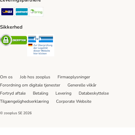
Leveringspartnere
GLS Shipping Method
Postnord Shipping Method
Bring Shipping Method
Sikkerhed
Security
Security
Om os
Job hos zooplus
Firmaoplysninger
Forordning om digitale tjenester
Generelle vilkår
Fortryd aftale
Betaling
Levering
Databeskyttelse
Tilgængelighedserklæring
Corporate Website
© zooplus SE
2026