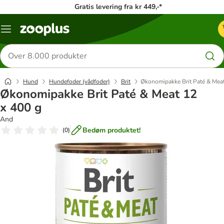
Gratis levering fra kr 449,-*
Menu
kategori
Søg
efter
produkter
Hund
Hundefoder (vådfoder)
Brit
Økonomipakke Brit Paté & Meat
Økonomipakke Brit Paté & Meat 12
x 400 g
And
Bedøm produktet!
(
0
)