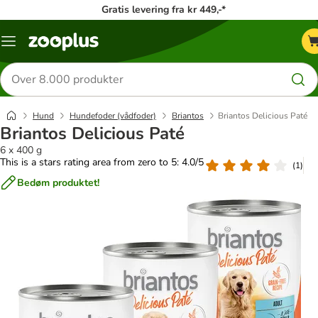
Gratis levering fra kr 449,-*
Menu
kategori
Søg
efter
produkter
Hund
Hundefoder (vådfoder)
Briantos
Briantos Delicious Paté
Briantos Delicious Paté
6 x 400 g
This is a stars rating area from zero to 5: 4.0/5
(
1
)
Bedøm produktet!