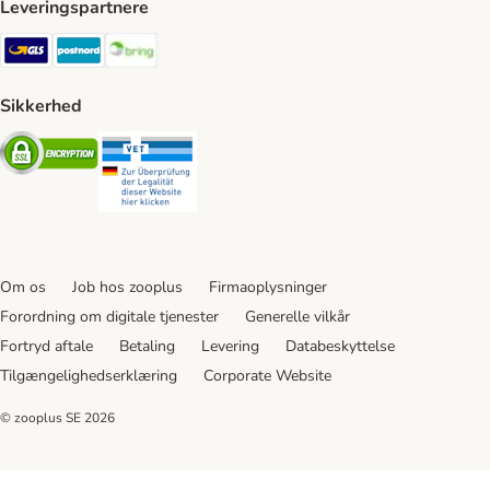
Leveringspartnere
GLS Shipping Method
Postnord Shipping Method
Bring Shipping Method
Sikkerhed
Security
Security
Om os
Job hos zooplus
Firmaoplysninger
Forordning om digitale tjenester
Generelle vilkår
Fortryd aftale
Betaling
Levering
Databeskyttelse
Tilgængelighedserklæring
Corporate Website
© zooplus SE
2026