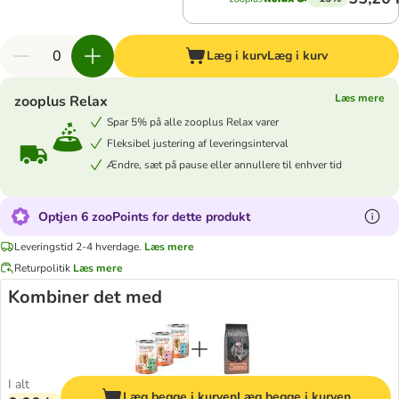
Læg i kurv
Læg i kurv
Læs mere
zooplus Relax
Spar 5% på alle zooplus Relax varer
Fleksibel justering af leveringsinterval
Ændre, sæt på pause eller annullere til enhver tid
Optjen 6 zooPoints for dette produkt
Leveringstid 2-4 hverdage.
Læs mere
Returpolitik
Læs mere
Kombiner det med
I alt
Læg begge i kurven
Læg begge i kurven