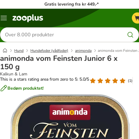
Gratis levering fra kr 449,-*
Menu
kategori
Søg
efter
produkter
Hund
Hundefoder (vådfoder)
animonda
animonda vom Feinsten J
animonda vom Feinsten Junior 6 x
150 g
Kalkun & Lam
This is a stars rating area from zero to 5: 5.0/5
(
1
)
Bedøm produktet!