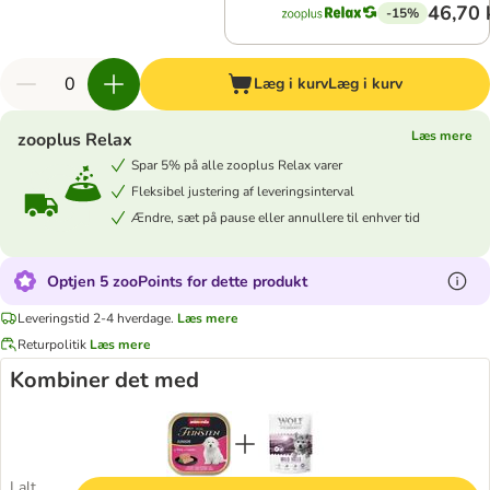
46,70 
-15%
Læg i kurv
Læg i kurv
Læs mere
zooplus Relax
Spar 5% på alle zooplus Relax varer
Fleksibel justering af leveringsinterval
Ændre, sæt på pause eller annullere til enhver tid
Optjen 5 zooPoints for dette produkt
Leveringstid 2-4 hverdage.
Læs mere
Returpolitik
Læs mere
Kombiner det med
I alt