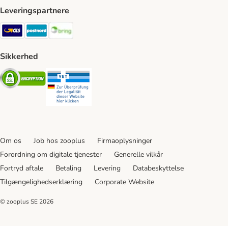
Leveringspartnere
GLS Shipping Method
Postnord Shipping Method
Bring Shipping Method
Sikkerhed
Security
Security
Om os
Job hos zooplus
Firmaoplysninger
Forordning om digitale tjenester
Generelle vilkår
Fortryd aftale
Betaling
Levering
Databeskyttelse
Tilgængelighedserklæring
Corporate Website
© zooplus SE
2026