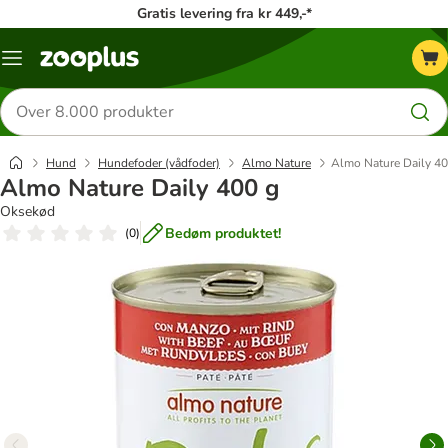
Gratis levering fra kr 449,-*
Menu
kategori
Søg
efter
produkter
Hund
Hundefoder (vådfoder)
Almo Nature
Almo Nature Daily 40
Almo Nature Daily 400 g
Oksekød
Bedøm produktet!
(
0
)