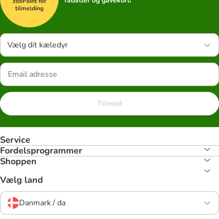
rabatter og gavekort!
zooPoint for
tilmelding
Vælg dit kæledyr
Tilmeld
Service
Fordelsprogrammer
Shoppen
Vælg land
Danmark / da