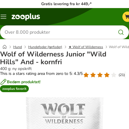
Gratis levering fra kr 449,-*
Menu
kategori
Søg
efter
produkter
Hund
Hundefoder (tørfoder)
★ Wolf of Wilderness
Wolf of Wild
Wolf of Wilderness Junior "Wild
Hills" And - kornfri
400 g: ny opskrift
This is a stars rating area from zero to 5: 4.3/5
(
21
)
Bedøm produktet!
zooplus favorit