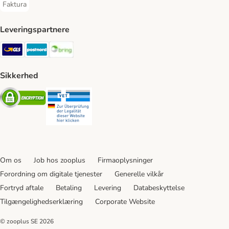
Faktura
Faktura Payment Method
Leveringspartnere
GLS Shipping Method
Postnord Shipping Method
Bring Shipping Method
Sikkerhed
Security
Security
Om os
Job hos zooplus
Firmaoplysninger
Forordning om digitale tjenester
Generelle vilkår
Fortryd aftale
Betaling
Levering
Databeskyttelse
Tilgængelighedserklæring
Corporate Website
© zooplus SE
2026