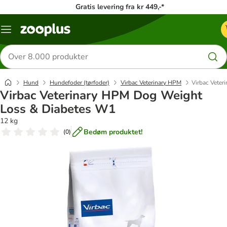
Gratis levering fra kr 449,-*
Menu
kategori
Søg
efter
produkter
Hund
Hundefoder (tørfoder)
Virbac Veterinary HPM
Virbac Vete
Virbac Veterinary HPM Dog Weight
Loss & Diabetes W1
12 kg
Bedøm produktet!
(
0
)