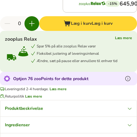
645,90
-15%
Læg i kurv
Læg i kurv
Læs mere
zooplus Relax
Spar 5% på alle zooplus Relax varer
Fleksibel justering af leveringsinterval
Ændre, sæt på pause eller annullere til enhver tid
Optjen 76 zooPoints for dette produkt
Leveringstid 2-4 hverdage.
Læs mere
Returpolitik
Læs mere
Produktbeskrivelse
Ingredienser