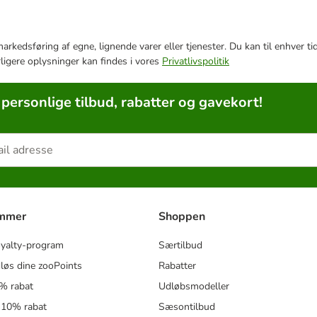
e markedsføring af egne, lignende varer eller tjenester. Du kan til enhve
rligere oplysninger kan findes i vores
Privatlivspolitik
 personlige tilbud, rabatter og gavekort!
ammer
Shoppen
oyalty-program
Særtilbud
løs dine zooPoints
Rabatter
5% rabat
Udløbsmodeller
 10% rabat
Sæsontilbud