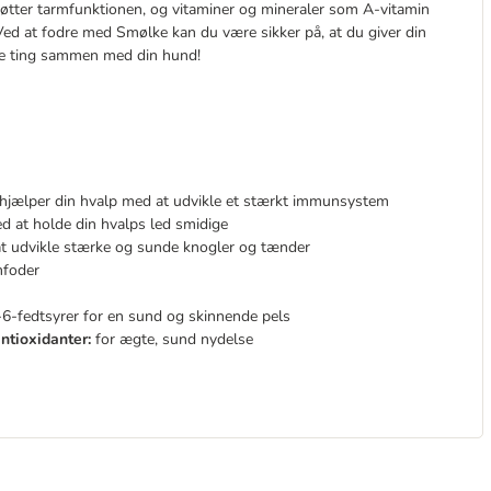
støtter tarmfunktionen, og vitaminer og mineraler som A-vitamin
ed at fodre med Smølke kan du være sikker på, at du giver din
ove ting sammen med din hund!
r hjælper din hvalp med at udvikle et stærkt immunsystem
 at holde din hvalps led smidige
t udvikle stærke og sunde knogler og tænder
mfoder
fedtsyrer for en sund og skinnende pels
ntioxidanter:
for ægte, sund nydelse