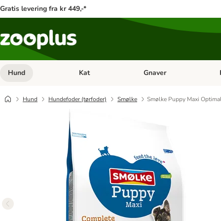
Gratis levering fra kr 449,-*
Hund
Kat
Gnaver
Åben kategori menu: Hund
Åben kategori menu: Kat
Åb
Hund
Hundefoder (tørfoder)
Smølke
Smølke Puppy Maxi Optima