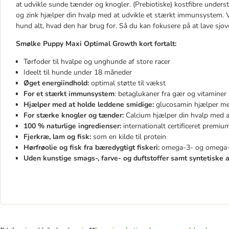
at udvikle sunde tænder og knogler. (Prebiotiske) kostfibre under
og zink hjælper din hvalp med at udvikle et stærkt immunsystem. V
hund alt, hvad den har brug for. Så du kan fokusere på at lave sj
Smølke Puppy Maxi Optimal Growth kort fortalt:
Tørfoder til hvalpe og unghunde af store racer
Ideelt til hunde under 18 måneder
Øget energiindhold:
optimal støtte til vækst
For et stærkt immunsystem
: betaglukaner fra gær og vitamine
Hjælper med at holde leddene smidige:
glucosamin hjælper med
For stærke knogler og tænder:
Calcium hjælper din hvalp med a
100 % naturlige ingredienser:
internationalt certificeret premiu
Fjerkræ, lam og fisk:
som en kilde til protein
Hørfrøolie og fisk fra bæredygtigt fiskeri:
omega-3- og omega-6-
Uden kunstige smags-, farve- og duftstoffer samt syntetiske a