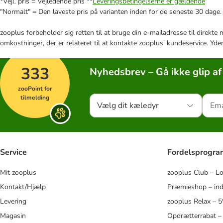
*Vejl. pris = Vejledende pris **
Leveringsbetingelserne er gældende
"Normalt" = Den laveste pris på varianten inden for de seneste 30 dage.
zooplus forbeholder sig retten til at bruge din e-mailadresse til direkt
omkostninger, der er relateret til at kontakte zooplus' kundeservice. Yde
333
Nyhedsbrev – Gå ikke glip af
zooPoint for
tilmelding
Vælg dit kæledyr
Service
Fordelsprogr
Mit zooplus
zooplus Club – L
Kontakt/Hjælp
Præmieshop – ind
Levering
zooplus Relax – 
Magasin
Opdrætterrabat –