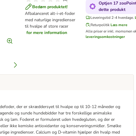
Optjen 17 zooPoint
Bedøm produktet!
dette produkt
Afbalanceret alt-i-et-foder
Leveringstid 2-4 hverdage.
med naturlige ingredienser
Returpolitik
Læs mere
til hvalpe af store racer
Alle priser er inkl. moms
men ek
for mere information
leveringsomkostninger
foder, der er skræddersyet til hvalpe op til 10-12 måneder og
gende og sunde hundebidder har tre forskellige animalske
fisk og lam. Foderet er formuleret uden hvedegluten, og der er
heller ikke kemiske antioxidanter og konserveringsmidler. Smølke
urlige ingredienser. Calcium og D-vitamin hjælper din hvalp med