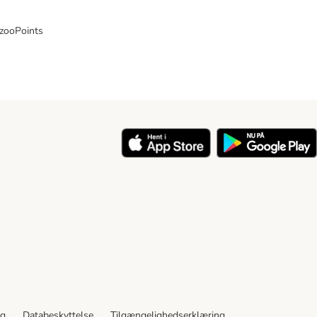
 zooPoints
y
ng
Databeskyttelse
Tilgængelighedserklæring