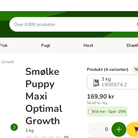
Søg
efter
produkter
Fisk
Fugl
Hest
Diætf
en kategori menu: Gnaver
Åben kategori menu: Fisk
Åben kategori menu: Fugl
Åben ka
l Growth
Smølke
Produkt (4 varianter)
%
3 kg
Puppy
1900574.2
Maxi
169,90 kr
56,60 kr / kg
Optimal
Klik her - Spar -25%
Growth
3 kg
(
0
)