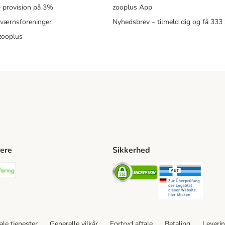
 – provision på 3%
zooplus App
eværnsforeninger
Nyhedsbrev – tilmeld dig og få 333
zooplus
ere
Sikkerhed
ping Method
stnord Shipping Method
Bring Shipping Method
Security
Securit
le tjenester
Generelle vilkår
Fortryd aftale
Betaling
Leveri