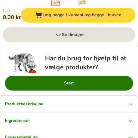
I alt
Læg begge i kurven
Læg begge i kurven
0,00 kr
Se detaljer
Har du brug for hjælp til at
vælge produkter?
Start
Produktbeskrivelse
Ingredienser
Foderanbefaling