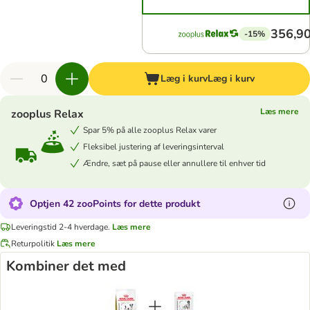
356,90
-15%
Læg i kurv
Læg i kurv
Læs mere
zooplus Relax
Spar 5% på alle zooplus Relax varer
Fleksibel justering af leveringsinterval
Ændre, sæt på pause eller annullere til enhver tid
Optjen 42 zooPoints for dette produkt
Leveringstid 2-4 hverdage.
Læs mere
Returpolitik
Læs mere
Kombiner det med