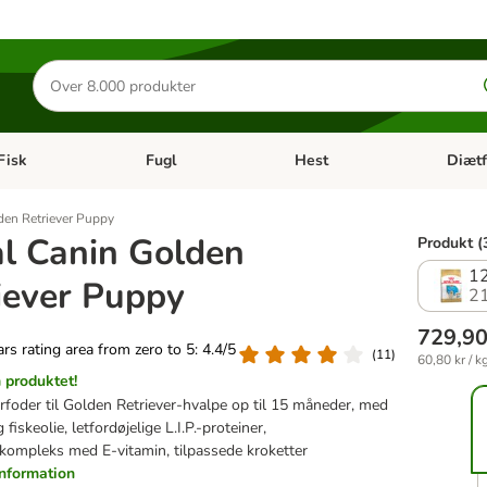
Søg
efter
produkter
Fisk
Fugl
Hest
Diætf
en kategori menu: Gnaver
Åben kategori menu: Fisk
Åben kategori menu: Fugl
Åben ka
den Retriever Puppy
l Canin Golden
Produkt (
12
iever Puppy
2
729,90
tars rating area from zero to 5: 4.4/5
(
11
)
60,80 kr / k
produktet!
rfoder til Golden Retriever-hvalpe op til 15 måneder, med
fiskeolie, letfordøjelige L.I.P.-proteiner,
tkompleks med E-vitamin, tilpassede kroketter
information