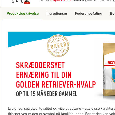
Vores
Royal Canin
foderrådgiver vil hjælpe di
Produktbeskrivelse
Ingredienser
Foderanbefaling
Be
Lydighed, selvtillid, loyalitet og vilje til at lære – alle disse kara
firbenet ven er den et symbol på familiehunden. For at den kan vo