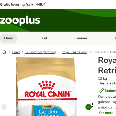
Gratis levering fra kr 449,-*
Hund
Kat
Gnaver
Åben kategori menu: Hund
Åben kategori menu: Kat
Åb
Hund
Hundefoder (tørfoder)
Royal Canin Breed
Royal Canin Gol
Roya
Retr
12 kg
This is a s
Bedøm 
Komplet tø
gulerod- og 
antioxidan
for mere 