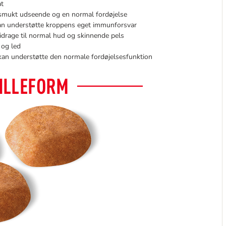
at
 smukt udseende og en normal fordøjelse
kan understøtte kroppens eget immunforsvar
bidrage til normal hud og skinnende pels
 og led
a kan understøtte den normale fordøjelsesfunktion