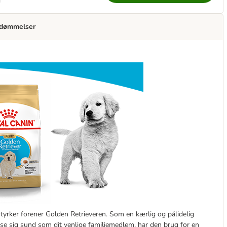
g
dømmelser
kterstyrker forener Golden Retrieveren. Som en kærlig og pålidelig
kse sig sund som dit venlige familiemedlem, har den brug for en