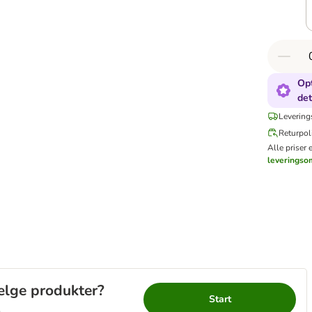
Opt
det
Levering
Returpoli
Alle priser 
leveringso
vælge produkter?
Start