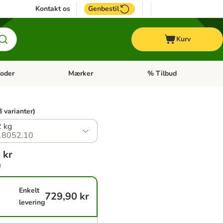
Kontakt os
Genbestil
Kurv
oder
Mærker
% Tilbud
tegori menu: Hest
Åben kategori menu: Diætfoder
Åben kategori menu: Mærk
3 varianter)
 kg
18052.10
 kr
g
Enkelt
729,90 kr
levering