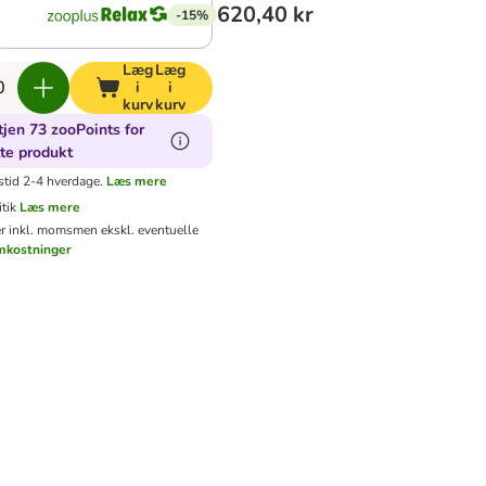
620,40 kr
-15%
Læg
Læg
i
i
kurv
kurv
jen 73 zooPoints for
te produkt
stid 2-4 hverdage.
Læs mere
tik
Læs mere
er inkl. moms
men ekskl. eventuelle
mkostninger