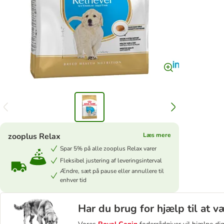
zooplus Relax
Læs mere
Spar 5% på alle zooplus Relax varer
Fleksibel justering af leveringsinterval
Ændre, sæt på pause eller annullere til
enhver tid
Har du brug for hjælp til at 