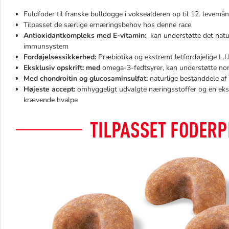
Fuldfoder til franske bulldogge i voksealderen op til 12. levemå
Tilpasset de særlige ernæringsbehov hos denne race
Antioxidantkompleks med E-vitamin:
kan understøtte det natu
immunsystem
Fordøjelsessikkerhed:
Præbiotika og ekstremt letfordøjelige L.I.
Eksklusiv opskrift: med
omega-3-fedtsyrer, kan understøtte no
Med chondroitin og glucosaminsulfat:
naturlige bestanddele af
Højeste accept:
omhyggeligt udvalgte næringsstoffer og en ekskl
krævende hvalpe