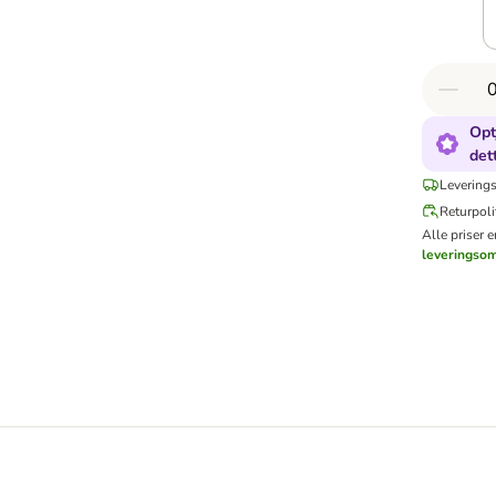
Opt
det
Leverings
Returpoli
Alle priser 
leveringso