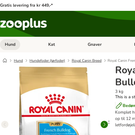
Gratis levering fra kr 449,-*
Hund
Kat
Gnaver
Åben kategori menu: Hund
Åben kategori menu: Kat
Åb
Hund
Hundefoder (tørfoder)
Royal Canin Breed
Royal Canin Fre
Roya
Bul
3 kg
This is a s
Bedøm
Komplet hv
op til 12 
letfordøjel