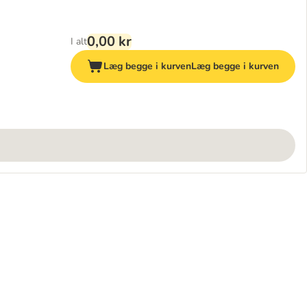
0,00 kr
I alt
Læg begge i kurven
Læg begge i kurven