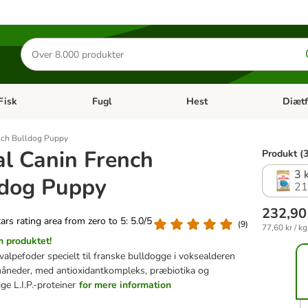
Søg
efter
produkter
Fisk
Fugl
Hest
Diætf
en kategori menu: Gnaver
Åben kategori menu: Fisk
Åben kategori menu: Fugl
Åben ka
nch Bulldog Puppy
l Canin French
Produkt (3
3 
ldog Puppy
21
232,90
tars rating area from zero to 5: 5.0/5
(
9
)
77,60 kr / kg
 produktet!
alpefoder specielt til franske bulldogge i voksealderen
måneder, med antioxidantkompleks, præbiotika og
ige L.I.P.-proteiner
for mere information