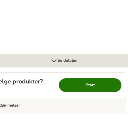
Se detaljer
vælge produkter?
Start
g
dømmelser