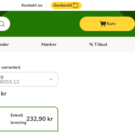
Kontakt os
Genbestil
Kurv
oder
Mærker
% Tilbud
tegori menu: Hest
Åben kategori menu: Diætfoder
Åben kategori menu: Mærk
 varianter)
kg
8055.12
 kr
Enkelt
232,90 kr
levering