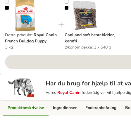
Royal Canin French Bulldog Puppy
Caniland soft hestebidder, kornfri
Dette produkt
:
Royal Canin
Caniland soft hestebidder,
French Bulldog Puppy
kornfri
3 kg
Økonomipakke: 2 x 540 g
Har du brug for hjælp til at 
Vores
Royal Canin
foderrådgiver vil hjælpe di
Produktbeskrivelse
Ingredienser
Foderanbefaling
Be