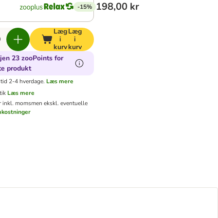
198,00 kr
-15%
Læg
Læg
i
i
kurv
kurv
jen 23 zooPoints for
te produkt
tid 2-4 hverdage.
Læs mere
tik
Læs mere
er inkl. moms
men ekskl. eventuelle
mkostninger