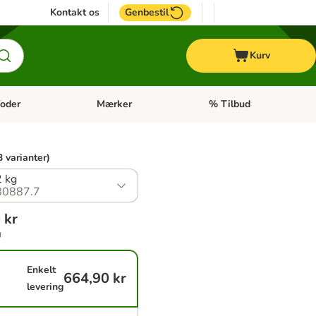
Kontakt os
Genbestil
Kurv
oder
Mærker
% Tilbud
tegori menu: Hest
Åben kategori menu: Diætfoder
Åben kategori menu: Mærk
3 varianter)
 kg
80887.7
 kr
g
Enkelt
664,90 kr
levering