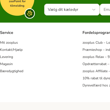
zooPoint for
tilmelding
Vælg dit kæledyr
Service
Fordelsprogr
Mit zooplus
zooplus Club – L
Kontakt/Hjælp
Præmieshop – ind
Levering
zooplus Relax – 
Magasin
Opdrætterrabat –
Bæredygtighed
zooplus Affiliate
10% rabat til dyr
Dyrevelfærd hos 