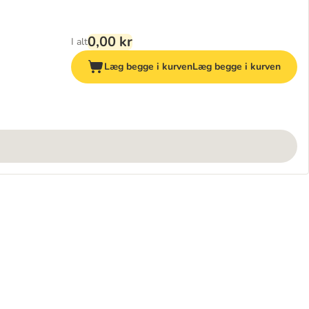
0,00 kr
I alt
Læg begge i kurven
Læg begge i kurven