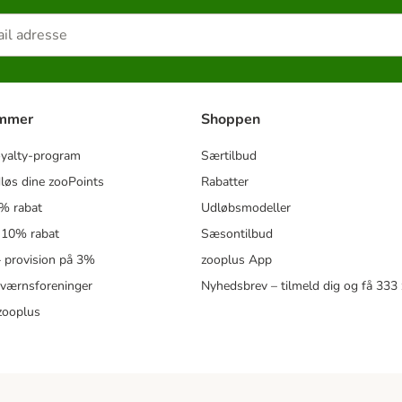
ammer
Shoppen
oyalty-program
Særtilbud
løs dine zooPoints
Rabatter
5% rabat
Udløbsmodeller
 10% rabat
Sæsontilbud
 – provision på 3%
zooplus App
eværnsforeninger
Nyhedsbrev – tilmeld dig og få 333
zooplus