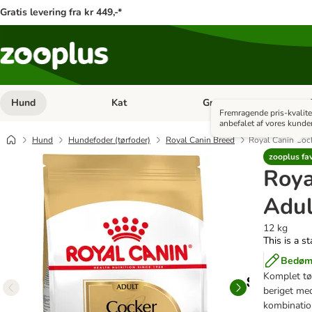
Gratis levering fra kr 449,-*
Hund
Kat
Gnaver
Åben kategori menu: Hund
Åben kategori menu: Kat
Åb
Fremragende pris-kvalite
anbefalet af vores kunder
Hund
Hundefoder (tørfoder)
Royal Canin Breed
Royal Canin Coc
zooplus fav
Roya
Adul
12 kg
This is a s
Bedøm 
Komplet tø
beriget me
kombination