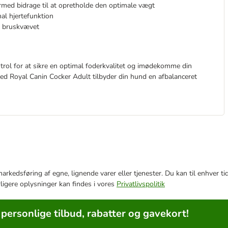
rmed bidrage til at opretholde den optimale vægt
al hjertefunktion
f bruskvævet
rol for at sikre en optimal foderkvalitet og imødekomme din
med Royal Canin Cocker Adult tilbyder din hund en afbalanceret
e markedsføring af egne, lignende varer eller tjenester. Du kan til enhve
rligere oplysninger kan findes i vores
Privatlivspolitik
 personlige tilbud, rabatter og gavekort!