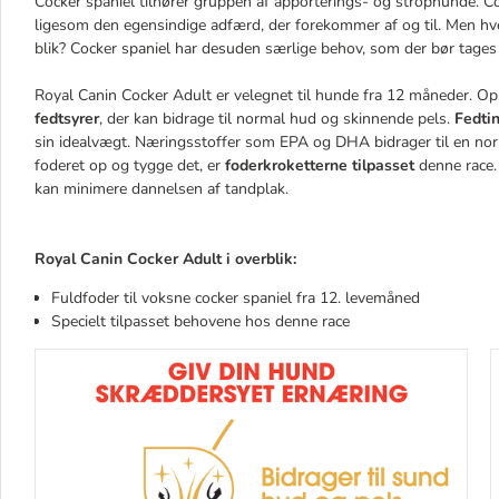
Cocker spaniel tilhører gruppen af apporterings- og strophunde. Co
ligesom den egensindige adfærd, der forekommer af og til. Men hve
blik? Cocker spaniel har desuden særlige behov, som der bør tages 
Royal Canin Cocker Adult er velegnet til hunde fra 12 måneder. O
fedtsyrer
, der kan bidrage til normal hud og skinnende pels.
Fedtin
sin idealvægt. Næringsstoffer som EPA og DHA bidrager til en norma
foderet op og tygge det, er
foderkroketterne tilpasset
denne race.
kan minimere dannelsen af tandplak.
Royal Canin Cocker Adult i overblik:
Fuldfoder til voksne cocker spaniel fra 12. levemåned
Specielt tilpasset behovene hos denne race