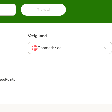
Tilmeld
Vælg land
Danmark / da
 zooPoints