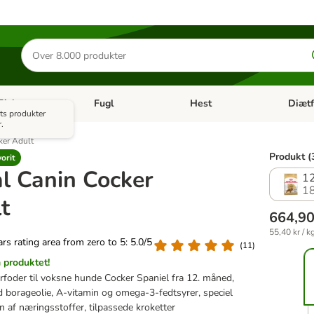
Søg
efter
produkter
Fisk
Fugl
Hest
Diætf
en kategori menu: Gnaver
Åben kategori menu: Fisk
Åben kategori menu: Fugl
Åben ka
ts produkter
.
ker Adult
Produkt (
orit
l Canin Cocker
12
1
t
664,90
55,40 kr / k
tars rating area from zero to 5: 5.0/5
(
11
)
produktet!
rfoder til voksne hunde Cocker Spaniel fra 12. måned,
d borageolie, A-vitamin og omega-3-fedtsyrer, speciel
 af næringsstoffer, tilpassede kroketter