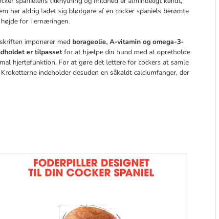
cker spanielens tilknytning og mildhed er almindeligt kendt,
m har aldrig ladet sig blødgøre af en cocker spaniels berømte
højde for i ernæringen.
pskriften imponerer med
borageolie, A-vitamin og omega-3-
dholdet er tilpasset
for at hjælpe din hund med at opretholde
l hjertefunktion. For at gøre det lettere for cockers at samle
 Kroketterne indeholder desuden en såkaldt calciumfanger, der