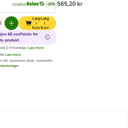
565,20 kr
-15%
Læg
Læg
i
i
kurv
kurv
jen 66 zooPoints for
te produkt
stid 2-4 hverdage.
Læs mere
tik
Læs mere
er inkl. moms
men ekskl. eventuelle
mkostninger