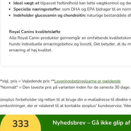
Ideel vægt: et
tilpasset fedtindhold kan lette vægtkontrol og de
Specielle næringsstoffer
: som DHA og EPA bidrager til en norm
Indeholder
glucosamin og chondroitin:
naturlige bestanddele a
Royal Canins kvalitetsløfte
Alle Royal Canin-produkter gennemgår en omfattende kvalitetskont
hunds individuelle ernæringsbehov og livsstil. Det betyder, at du 
ernæring af høj kvalitet.
*Vejl. pris = Vejledende pris **
Leveringsbetingelserne er gældende
"Normalt" = Den laveste pris på varianten inden for de seneste 30 dage.
zooplus forbeholder sig retten til at bruge din e-mailadresse til direkt
omkostninger, der er relateret til at kontakte zooplus' kundeservice. Yde
333
Nyhedsbrev – Gå ikke glip af