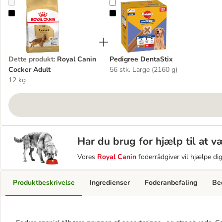
Royal Canin Cocker Adult
Pedigree DentaStix
Dette produkt
:
Royal Canin
Pedigree DentaStix
Cocker Adult
56 stk. Large (2160 g)
12 kg
Har du brug for hjælp til at 
Vores
Royal Canin
foderrådgiver vil hjælpe di
Produktbeskrivelse
Ingredienser
Foderanbefaling
Be