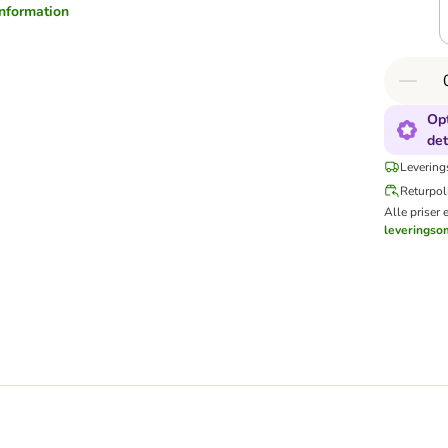
information
Opt
det
Levering
Returpoli
Alle priser 
leveringso