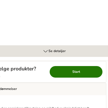
Se detaljer
vælge produkter?
Start
g
dømmelser