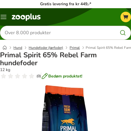
Gratis levering fra kr 449,-*
Menu
kategori
Søg
efter
produkter
Hund
Hundefoder (tørfoder)
Primal
Primal Spirit 65% Rebel Far
Primal Spirit 65% Rebel Farm
hundefoder
12 kg
Bedøm produktet!
(
0
)