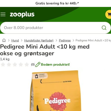
Gratis levering fra kr 449,-*
Menu
kategori
Søg
efter
produkter
Hund
Hundefoder (tørfoder)
Pedigree
Pedigree Mini Adult <10 k
Pedigree Mini Adult <10 kg med
okse og grøntsager
1,4 kg
Bedøm produktet!
(
0
)