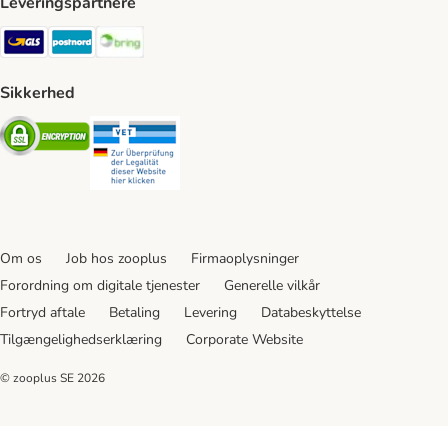
Leveringspartnere
GLS Shipping Method
Postnord Shipping Method
Bring Shipping Method
Sikkerhed
Security
Security
Om os
Job hos zooplus
Firmaoplysninger
Forordning om digitale tjenester
Generelle vilkår
Fortryd aftale
Betaling
Levering
Databeskyttelse
Tilgængelighedserklæring
Corporate Website
© zooplus SE
2026