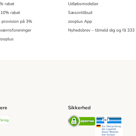
5% rabat
Udløbsmodeller
 10% rabat
Sæsontilbud
 – provision på 3%
zooplus App
eværnsforeninger
Nyhedsbrev – tilmeld dig og få 333
zooplus
ere
Sikkerhed
ping Method
stnord Shipping Method
Bring Shipping Method
Security
Securit