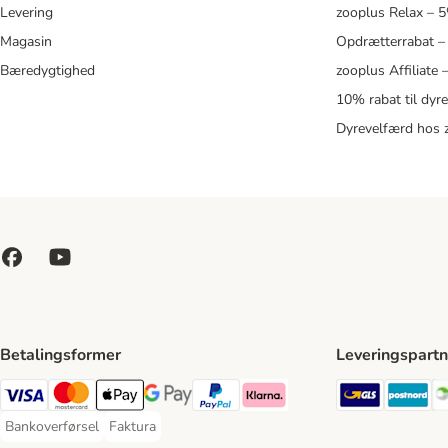
Levering
zooplus Relax – 
Magasin
Opdrætterrabat –
Bæredygtighed
zooplus Affiliate
10% rabat til dyr
Dyrevelfærd hos 
Betalingsformer
Leveringspartn
GLS Ship
Po
VISA Payment Method
Mastercard Payment Method
Apply pay Payment Method
Google Pay Payment Method
paypal Payment Method
Klarna Payment Method
Bankoverførsel
Faktura
Bankoverførsel Payment Method
Faktura Payment Method