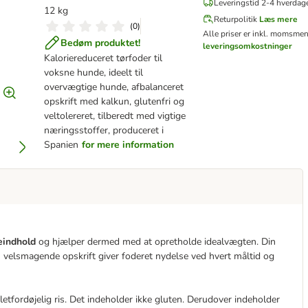
Leveringstid 2-4 hverdag
12 kg
Returpolitik
Læs mere
(
0
)
Alle priser er inkl. moms
men 
Bedøm produktet!
leveringsomkostninger
Kaloriereduceret tørfoder til
voksne hunde, ideelt til
overvægtige hunde, afbalanceret
opskrift med kalkun, glutenfri og
veltolereret, tilberedt med vigtige
næringsstoffer, produceret i
Spanien
for mere information
eindhold
og hjælper dermed med at opretholde idealvægten. Din
 velsmagende opskrift giver foderet nydelse ved hvert måltid og
tfordøjelig ris. Det indeholder ikke gluten. Derudover indeholder