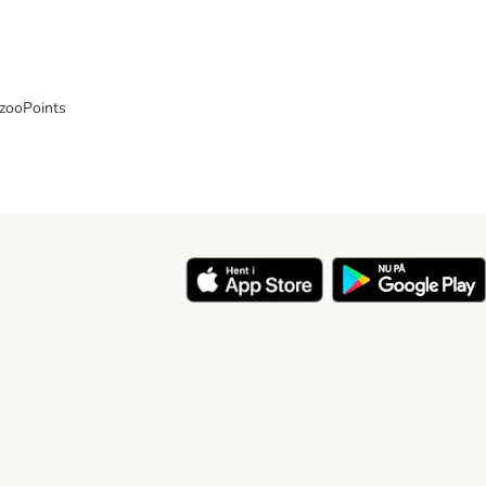
 zooPoints
y