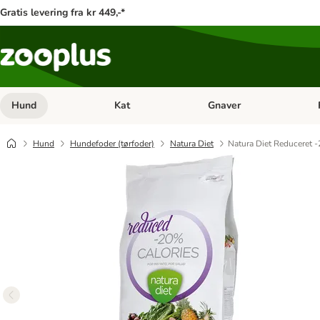
Gratis levering fra kr 449,-*
Hund
Kat
Gnaver
Åben kategori menu: Hund
Åben kategori menu: Kat
Åb
Hund
Hundefoder (tørfoder)
Natura Diet
Natura Diet Reduceret 