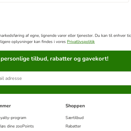
e markedsføring af egne, lignende varer eller tjenester. Du kan til enhve
rligere oplysninger kan findes i vores
Privatlivspolitik
 personlige tilbud, rabatter og gavekort!
ammer
Shoppen
oyalty-program
Særtilbud
løs dine zooPoints
Rabatter