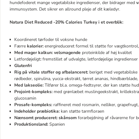
hundefoderet mange vegetabilske ingredienser, der bidrager med
v
immunsystem. Det sikrer en allround pleje af dit kæledyr.
Natura Diet Reduced -20% Calories Turkey i et overblik:
Koordineret tørfoder til voksne hunde
Færre
kalorier:
energireduceret formel til støtte for vægtkontro
Med mager kalkun: velsmagende
proteinkilde af høj kvalitet
Letfordøjeligt
:
fremstillet af udvalgte, letfordøjelige ingredienser
Glutenfri
Rig på vitale stoffer og afbalanceret:
beriget med vegetabilske i
rødbeder, spirulina, yucca-ekstrakt, tørret ananas, hindbærblade, 
Med lakseolie:
Tilfører bl.a. omega-fedtsyrer, der kan støtte hu
Projoint-kompleks:
med grønlæbet muslingeekstrakt, krillekstrakt
glucosamin
Prosafe-kompleks:
raffineret med rosmarin, nelliker, grapefrugt
Indeholder præbiotika:
kan støtte tarmfloraen
Nænsomt produceret: skånsom
forarbejdning af råvarerne for 
Produktionsland:
Spanien