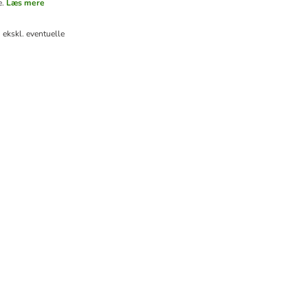
e.
Læs mere
ekskl. eventuelle