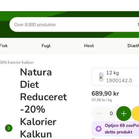
Søg
efter
produkter
Fisk
Fugl
Hest
Diætf
en kategori menu: Gnaver
Åben kategori menu: Fisk
Åben kategori menu: Fugl
Åben ka
-20% Kalorier Kalkun
Natura
12 kg
1900142.0
Diet
689,90 kr
Reduceret
57,50 kr / kg
-20%
Kalorier
Optjen 69 zooPoi
Kalkun
dette produkt