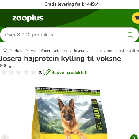
Gratis levering fra kr 449,-*
Menu
kategori
Søg
efter
produkter
Hund
Hundefoder (tørfoder)
Josera
Josera højprotein kylling til 
Josera højprotein kylling til voksne
900 g
Bedøm produktet!
(
0
)