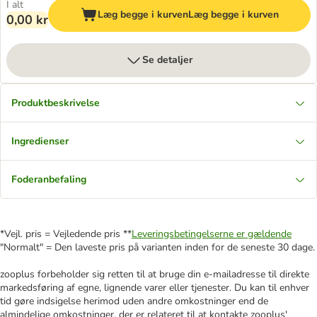
I alt
Læg begge i kurven
Læg begge i kurven
0,00 kr
Se detaljer
Produktbeskrivelse
Ingredienser
Foderanbefaling
*Vejl. pris = Vejledende pris **
Leveringsbetingelserne er gældende
"Normalt" = Den laveste pris på varianten inden for de seneste 30 dage.
zooplus forbeholder sig retten til at bruge din e-mailadresse til direkte
markedsføring af egne, lignende varer eller tjenester. Du kan til enhver
tid gøre indsigelse herimod uden andre omkostninger end de
almindelige omkostninger, der er relateret til at kontakte zooplus'