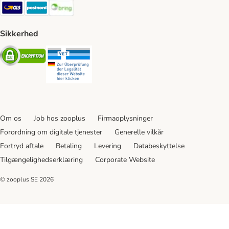
GLS Shipping Method
Postnord Shipping Method
Bring Shipping Method
Sikkerhed
Security
Security
Om os
Job hos zooplus
Firmaoplysninger
Forordning om digitale tjenester
Generelle vilkår
Fortryd aftale
Betaling
Levering
Databeskyttelse
Tilgængelighedserklæring
Corporate Website
© zooplus SE
2026