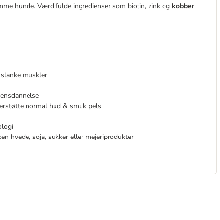
somme hunde. Værdifulde ingredienser som biotin, zink og
kobber
 slanke muskler
stensdannelse
nderstøtte normal hud & smuk pels
ologi
en hvede, soja, sukker eller mejeriprodukter