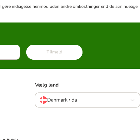
r tid gøre indsigelse herimod uden andre omkostninger end de almindelige
Tilmeld
Vælg land
Danmark / da
 zooPoints