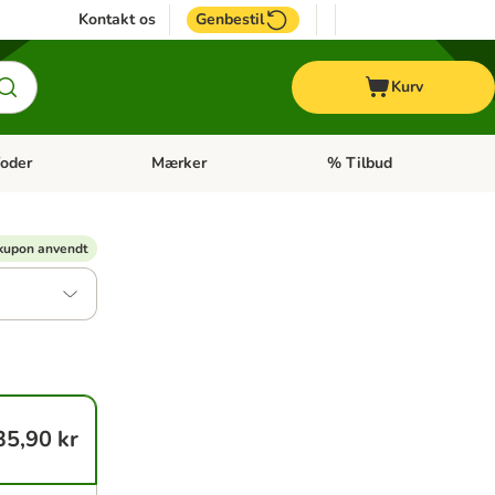
Kontakt os
Genbestil
Kurv
oder
Mærker
% Tilbud
tegori menu: Hest
Åben kategori menu: Diætfoder
Åben kategori menu: Mærk
kupon anvendt
35,90 kr