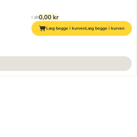
0,00 kr
I alt
Læg begge i kurven
Læg begge i kurven