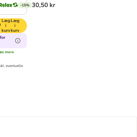
30,50 kr
-15%
Læg
Læg
i
i
kurv
kurv
for
æs mere
kl. eventuelle