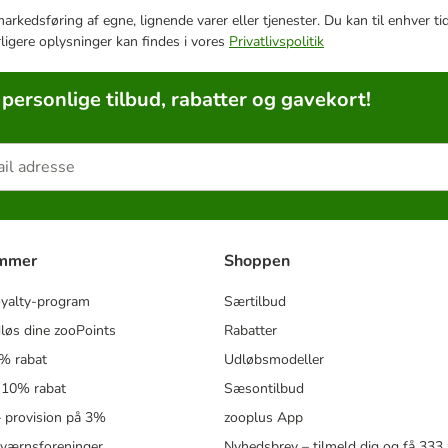
e markedsføring af egne, lignende varer eller tjenester. Du kan til enhve
rligere oplysninger kan findes i vores
Privatlivspolitik
 personlige tilbud, rabatter og gavekort!
ammer
Shoppen
oyalty-program
Særtilbud
løs dine zooPoints
Rabatter
5% rabat
Udløbsmodeller
 10% rabat
Sæsontilbud
 – provision på 3%
zooplus App
eværnsforeninger
Nyhedsbrev – tilmeld dig og få 333