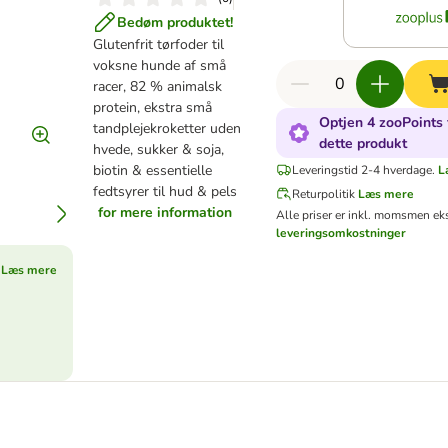
Bedøm produktet!
Glutenfrit tørfoder til
voksne hunde af små
racer, 82 % animalsk
protein, ekstra små
Optjen 4 zooPoints 
tandplejekroketter uden
dette produkt
hvede, sukker & soja,
biotin & essentielle
Leveringstid 2-4 hverdage.
L
fedtsyrer til hud & pels
Returpolitik
Læs mere
for mere information
Alle priser er inkl. moms
men eks
leveringsomkostninger
Læs mere