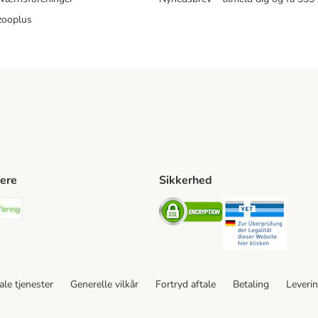
zooplus
ere
Sikkerhed
ping Method
stnord Shipping Method
Bring Shipping Method
Security
Securit
le tjenester
Generelle vilkår
Fortryd aftale
Betaling
Leveri