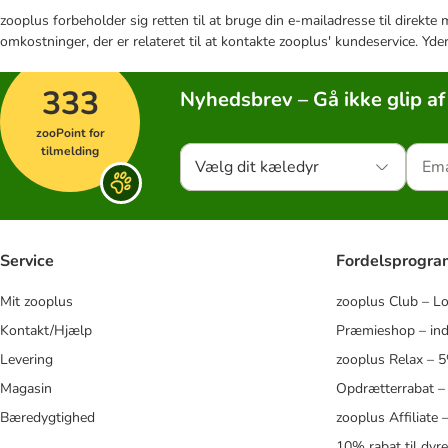
zooplus forbeholder sig retten til at bruge din e-mailadresse til direkt
omkostninger, der er relateret til at kontakte zooplus' kundeservice. Yde
333
Nyhedsbrev – Gå ikke glip af
zooPoint for
tilmelding
Vælg dit kæledyr
Service
Fordelsprogr
Mit zooplus
zooplus Club – L
Kontakt/Hjælp
Præmieshop – ind
Levering
zooplus Relax – 
Magasin
Opdrætterrabat –
Bæredygtighed
zooplus Affiliate
10% rabat til dyr