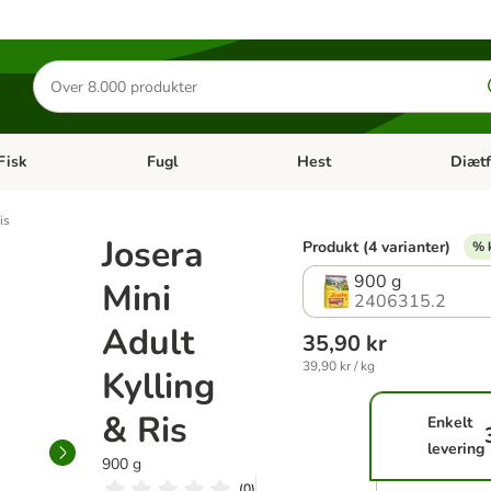
Søg
efter
produkter
Fisk
Fugl
Hest
Diætf
en kategori menu: Gnaver
Åben kategori menu: Fisk
Åben kategori menu: Fugl
Åben ka
is
Josera
Produkt (4 varianter)
% 
900 g
Mini
2406315.2
Adult
35,90 kr
39,90 kr / kg
Kylling
& Ris
Enkelt
levering
900 g
(
0
)