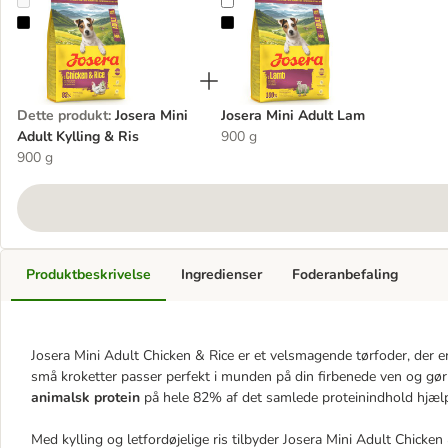
Josera Mini Adult Kylling & Ris
Josera Mini Adult Lam
Dette produkt
:
Josera Mini
Josera Mini Adult Lam
Adult Kylling & Ris
900 g
900 g
Produktbeskrivelse
Ingredienser
Foderanbefaling
Josera Mini Adult Chicken & Rice er et velsmagende tørfoder, der e
små kroketter passer perfekt i munden på din firbenede ven og gør 
animalsk protein
på hele 82% af det samlede proteinindhold hjælp
Med kylling og letfordøjelige ris tilbyder Josera Mini Adult Chicken 