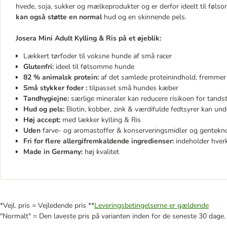
hvede, soja, sukker og mælkeprodukter og er derfor ideelt til føl
kan også støtte en normal
hud og en skinnende pels.
Josera Mini Adult Kylling & Ris
på et øjeblik:
Lækkert tørfoder til voksne hunde af små racer
Glutenfri:
ideel til følsomme hunde
82 % animalsk protein:
af det samlede proteinindhold, fremmer
Små stykker foder :
tilpasset små hundes kæber
Tandhygiejne:
særlige mineraler kan reducere risikoen for tand
Hud og pels:
Biotin, kobber, zink & værdifulde fedtsyrer kan u
Høj accept:
med lækker kylling & Ris
Uden
farve- og aromastoffer & konserveringsmidler og gentekn
Fri for flere allergifremkaldende ingredienser:
indeholder hverk
Made in Germany:
høj kvalitet
*Vejl. pris = Vejledende pris **
Leveringsbetingelserne er gældende
"Normalt" = Den laveste pris på varianten inden for de seneste 30 dage.