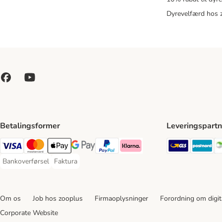
Dyrevelfærd hos 
Betalingsformer
Leveringspartn
GLS Ship
Po
VISA Payment Method
Mastercard Payment Method
Apply pay Payment Method
Google Pay Payment Method
paypal Payment Method
Klarna Payment Method
Bankoverførsel
Faktura
Bankoverførsel Payment Method
Faktura Payment Method
Om os
Job hos zooplus
Firmaoplysninger
Forordning om digita
Corporate Website