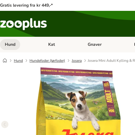
Gratis levering fra kr 449,-*
Hund
Kat
Gnaver
Åben kategori menu: Hund
Åben kategori menu: Kat
Åb
Hund
Hundefoder (tørfoder)
Josera
Josera Mini Adult Kylling & R