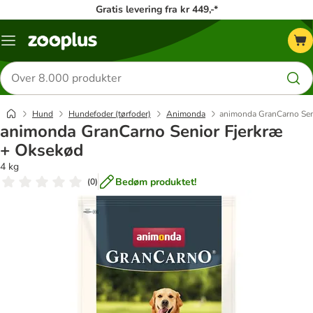
Gratis levering fra kr 449,-*
Menu
kategori
Søg
efter
produkter
Hund
Hundefoder (tørfoder)
Animonda
animonda GranCarno Sen
animonda GranCarno Senior Fjerkræ
+ Oksekød
4 kg
Bedøm produktet!
(
0
)