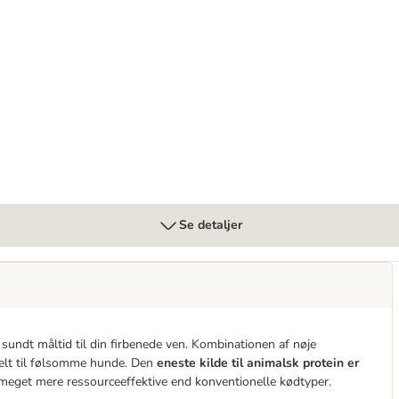
rgenic med insekter
Se detaljer
 sundt måltid til din firbenede ven. Kombinationen af nøje
eelt til følsomme hunde. Den
eneste kilde til animalsk protein er
meget mere ressourceeffektive end konventionelle kødtyper.