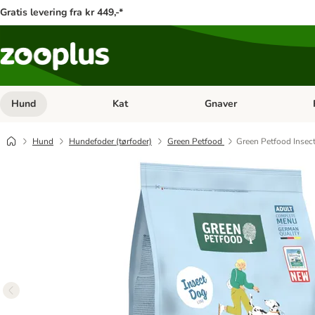
Gratis levering fra kr 449,-*
Hund
Kat
Gnaver
Åben kategori menu: Hund
Åben kategori menu: Kat
Åb
Hund
Hundefoder (tørfoder)
Green Petfood
Green Petfood Insect