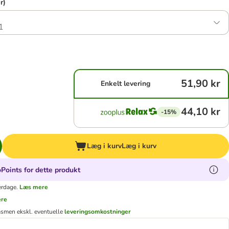
r)
1
51,90 kr
Enkelt levering
44,10 kr
-15%
Læg i kurv
Læg i kurv
Points for dette produkt
erdage.
Læs mere
ere
ms
men ekskl. eventuelle
leveringsomkostninger