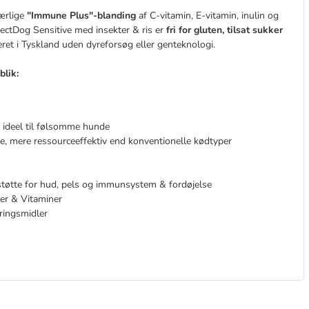
særlige
"Immune Plus"-blanding
af C-vitamin, E-vitamin, inulin og
ectDog Sensitive med insekter & ris er
fri for gluten, tilsat sukker
ret i Tyskland uden dyreforsøg eller genteknologi.
blik:
 ideel til følsomme hunde
e, mere ressourceeffektiv end konventionelle kødtyper
l støtte for hud, pels og immunsystem & fordøjelse
ler & Vitaminer
ringsmidler