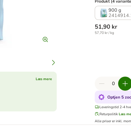
Produkt (4 variante
900 g
2414914.
51,90 kr
57,70 kr / kg
Læs mere
Optjen 5 zoo
Leveringstid 2-4 hv
Returpolitik
Læs m
Alle priser er inkl. mo