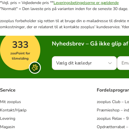
*Vejl. pris = Vejledende pris **
Leveringsbetingelserne er gældende
"Normalt" = Den laveste pris på varianten inden for de seneste 30 dage.
zooplus forbeholder sig retten til at bruge din e-mailadresse til direkt
omkostninger, der er relateret til at kontakte zooplus' kundeservice. Yde
333
Nyhedsbrev – Gå ikke glip af
zooPoint for
tilmelding
Vælg dit kæledyr
Service
Fordelsprogr
Mit zooplus
zooplus Club – L
Kontakt/Hjælp
Præmieshop – ind
Levering
zooplus Relax – 
Magasin
Opdrætterrabat –