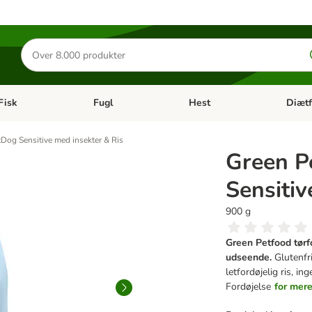
Søg
efter
produkter
Fisk
Fugl
Hest
Diætf
en kategori menu: Gnaver
Åben kategori menu: Fisk
Åben kategori menu: Fugl
Åben ka
Dog Sensitive med insekter & Ris
Green P
Sensitiv
900 g
Green Petfood tørfo
udseende.
Glutenfr
letfordøjelig ris, i
Fordøjelse
for mere