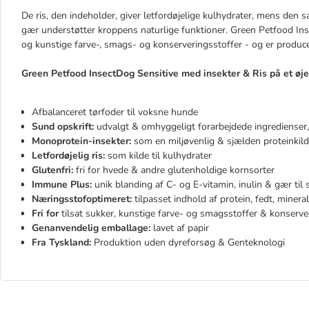
De ris, den indeholder, giver letfordøjelige kulhydrater, mens den 
gær understøtter kroppens naturlige funktioner. Green Petfood Ins
og kunstige farve-, smags- og konserveringsstoffer - og er produce
Green Petfood InsectDog Sensitive med insekter & Ris på et øje
Afbalanceret tørfoder til voksne hunde
Sund opskrift:
udvalgt & omhyggeligt forarbejdede ingredienser,
Monoprotein-insekter:
som en miljøvenlig & sjælden proteinkild
Letfordøjelig ris:
som kilde til kulhydrater
Glutenfri:
fri for hvede & andre glutenholdige kornsorter
Immune Plus:
unik blanding af C- og E-vitamin, inulin & gær ti
Næringsstofoptimeret:
tilpasset indhold af protein, fedt, minera
Fri for
tilsat sukker, kunstige farve- og smagsstoffer & konserve
Genanvendelig emballage:
lavet af papir
Fra Tyskland:
Produktion uden dyreforsøg & Genteknologi