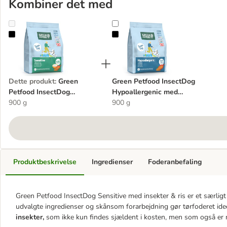
Kombiner det med
Green Petfood InsectDog Sensitive med insekter & Ris
Green Petfood InsectDog Hypoalle
Dette produkt
:
Green
Green Petfood InsectDog
Petfood InsectDog
Hypoallergenic med
Sensitive med insekter &
900 g
insekter
900 g
Ris
Produktbeskrivelse
Ingredienser
Foderanbefaling
Green Petfood InsectDog Sensitive med insekter & ris er et særligt
udvalgte ingredienser og skånsom forarbejdning gør tørfoderet id
insekter,
som ikke kun findes sjældent i kosten, men som også er 