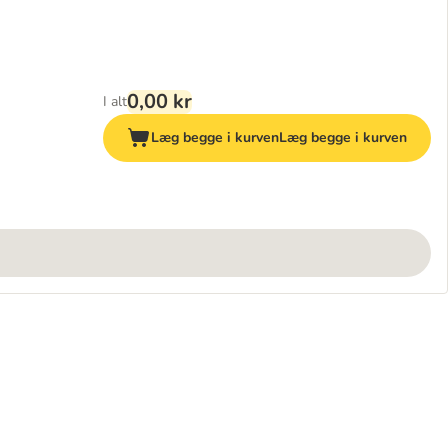
0,00 kr
I alt
Læg begge i kurven
Læg begge i kurven