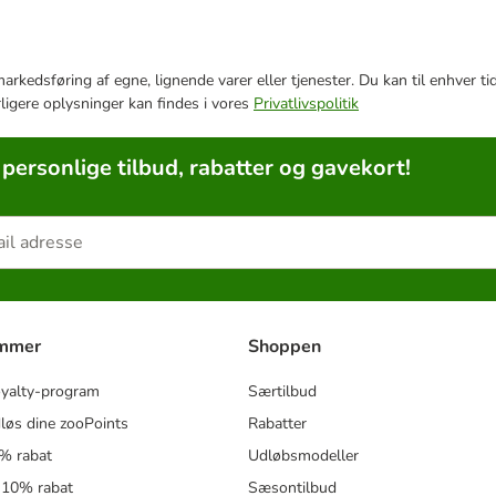
e markedsføring af egne, lignende varer eller tjenester. Du kan til enhve
rligere oplysninger kan findes i vores
Privatlivspolitik
 personlige tilbud, rabatter og gavekort!
ammer
Shoppen
oyalty-program
Særtilbud
løs dine zooPoints
Rabatter
5% rabat
Udløbsmodeller
 10% rabat
Sæsontilbud