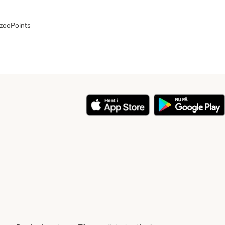
 zooPoints
y