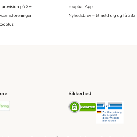
 – provision på 3%
zooplus App
eværnsforeninger
Nyhedsbrev – tilmeld dig og få 333
zooplus
ere
Sikkerhed
ping Method
stnord Shipping Method
Bring Shipping Method
Security
Securit