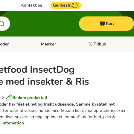
Kontakt os
Genbestil
Kurv
oder
Mærker
% Tilbud
tegori menu: Hest
Åben kategori menu: Diætfoder
Åben kategori menu: Mærk
etfood InsectDog
e med insekter & Ris
Bedøm produktet!
(
0
)
der har fået et nyt og friskt udseende. Samme kvalitet, nyt
it tørfoder til voksne hunde med følsom kost, monoprotein-insekter,
ngen tilsat sukker, næringsoptimeret, ImmunPlus for hud, pels &
 information