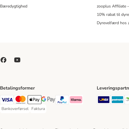
Bæredygtighed
zooplus Affiliate
10% rabat til dyr
Dyrevelfærd hos 
Betalingsformer
Leveringspartn
GLS Ship
Po
VISA Payment Method
Mastercard Payment Method
Apply pay Payment Method
Google Pay Payment Method
paypal Payment Method
Klarna Payment Method
Bankoverførsel
Faktura
Bankoverførsel Payment Method
Faktura Payment Method