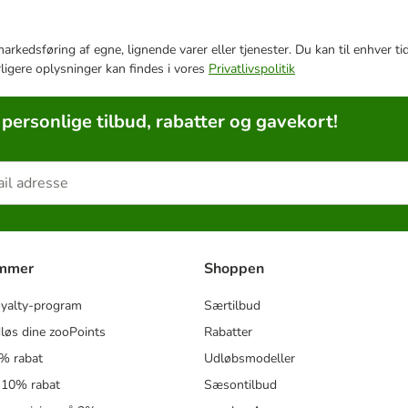
e markedsføring af egne, lignende varer eller tjenester. Du kan til enhve
rligere oplysninger kan findes i vores
Privatlivspolitik
 personlige tilbud, rabatter og gavekort!
ammer
Shoppen
oyalty-program
Særtilbud
løs dine zooPoints
Rabatter
5% rabat
Udløbsmodeller
 10% rabat
Sæsontilbud