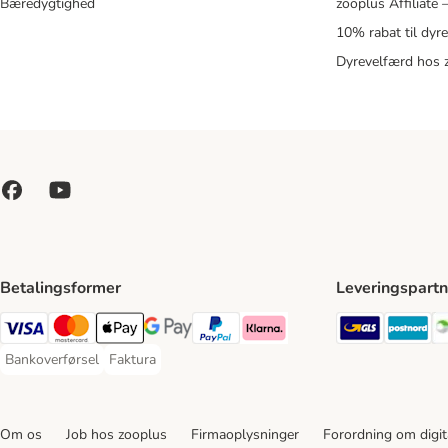
Bæredygtighed
zooplus Affiliate
10% rabat til dyr
Dyrevelfærd hos 
Betalingsformer
Leveringspartn
GLS Ship
Po
VISA Payment Method
Mastercard Payment Method
Apply pay Payment Method
Google Pay Payment Method
paypal Payment Method
Klarna Payment Method
Bankoverførsel
Faktura
Bankoverførsel Payment Method
Faktura Payment Method
Om os
Job hos zooplus
Firmaoplysninger
Forordning om digita