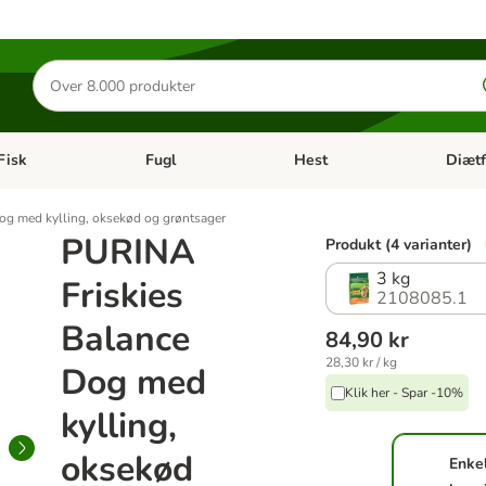
Søg
efter
produkter
Fisk
Fugl
Hest
Diætf
en kategori menu: Gnaver
Åben kategori menu: Fisk
Åben kategori menu: Fugl
Åben ka
og med kylling, oksekød og grøntsager
PURINA
Produkt (4 varianter)
3 kg
Friskies
2108085.1
Balance
84,90 kr
28,30 kr / kg
Dog med
Klik her - Spar -10%
kylling,
oksekød
Enke