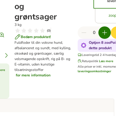
lever
og
grøntsager
3 kg
(
0
)
Bedøm produktet!
Fuldfoder til din voksne hund,
Optjen 8 zooPoi
afbalanceret og sundt, med kylling,
dette produkt
oksekød og grøntsager, særlig
Leveringstid 2-4 hverdag
velsmagende opskrift, rig på B- og
Returpolitik
Læs mere
E-vitamin, uden kunstige
Alle priser er inkl. moms
men
tilsætningsstoffer
ere
leveringsomkostninger
for mere information