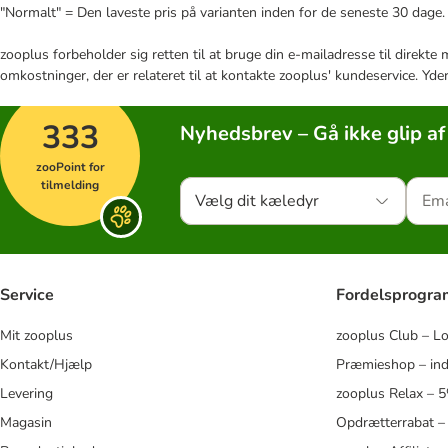
"Normalt" = Den laveste pris på varianten inden for de seneste 30 dage.
zooplus forbeholder sig retten til at bruge din e-mailadresse til direkt
omkostninger, der er relateret til at kontakte zooplus' kundeservice. Yde
333
Nyhedsbrev – Gå ikke glip af
zooPoint for
tilmelding
Vælg dit kæledyr
Service
Fordelsprogr
Mit zooplus
zooplus Club – L
Kontakt/Hjælp
Præmieshop – ind
Levering
zooplus Relax – 
Magasin
Opdrætterrabat –