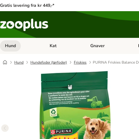
Gratis levering fra kr 449,-*
Hund
Kat
Gnaver
Åben kategori menu: Hund
Åben kategori menu: Kat
Åb
Hund
Hundefoder (tørfoder)
Friskies
PURINA Friskies Balance D