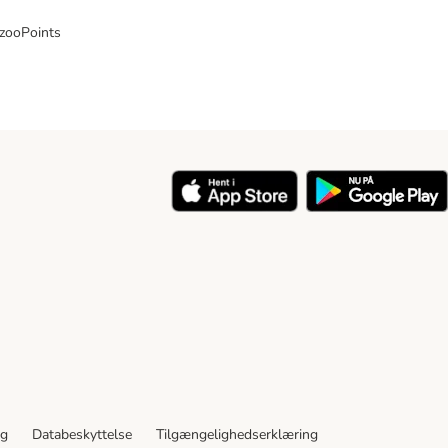
 zooPoints
y
ng
Databeskyttelse
Tilgængelighedserklæring