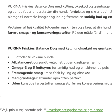
PURINA Friskies Balance Dog med kylling, oksekød og grøntsager er 
og sunde foder understøtter din hunds fordøjelse og sikrer optima
bidrage til normale knogler og led og fremme en
smidig hud og e
Proteiner af høj kvalitet fuldender opskriften og sikrer, at din h
farve-, smags- og konserveringsstoffer
. På den måde får din hund 
PURINA Friskies Balance Dog med kylling, oksekød og grøntsager
Fuldfoder til voksne hunde
Afbalanceret og sundt:
velegnet til den daglige ernæring
Omega-3 og 6 fedtsyrer:
for smidig hud og en skinnende pels
Fremragende smag
: med frisk kylling og oksekød
Med grøntsager
: afrunder opskriften perfekt
Uden
kunstige farvestoffer, smagsstoffer og konserveringsmidle
*Vejl. pris = Vejledende pris **
Leveringsbetingelserne er gældende