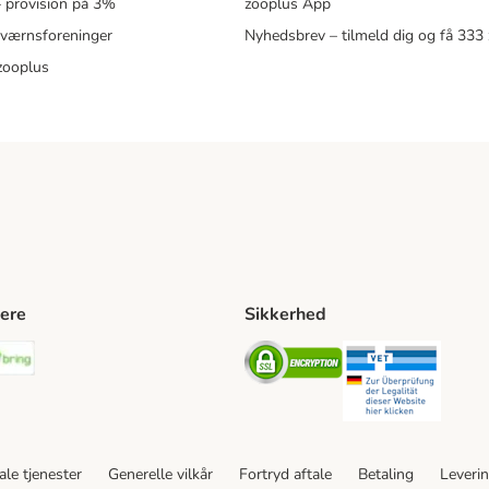
 – provision på 3%
zooplus App
eværnsforeninger
Nyhedsbrev – tilmeld dig og få 333
zooplus
ere
Sikkerhed
ping Method
stnord Shipping Method
Bring Shipping Method
Security
Securit
le tjenester
Generelle vilkår
Fortryd aftale
Betaling
Leveri