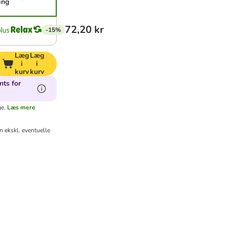
ing
72,20 kr
-15%
Læg
Læg
i
i
kurv
kurv
nts for
e.
Læs mere
 ekskl. eventuelle