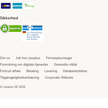
GLS Shipping Method
Postnord Shipping Method
Bring Shipping Method
Sikkerhed
Security
Security
Om os
Job hos zooplus
Firmaoplysninger
Forordning om digitale tjenester
Generelle vilkår
Fortryd aftale
Betaling
Levering
Databeskyttelse
Tilgængelighedserklæring
Corporate Website
© zooplus SE
2026