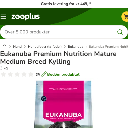
Gratis levering fra kr 449,-*
Menu
kategori
Søg
efter
produkter
Hund
Hundefoder (tørfoder)
Eukanuba
Eukanuba Premium Nutrit
Eukanuba Premium Nutrition Mature
Medium Breed Kylling
3 kg
Bedøm produktet!
(
0
)