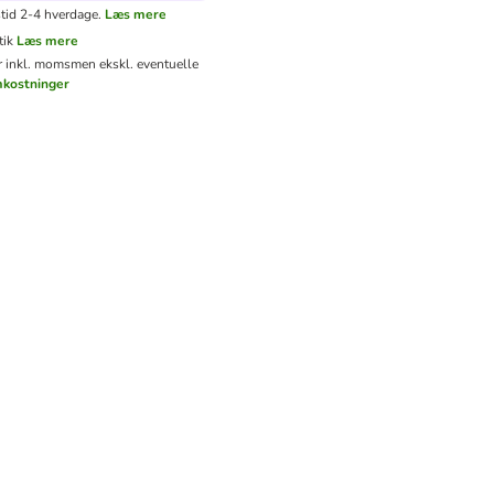
tid 2-4 hverdage.
Læs mere
tik
Læs mere
er inkl. moms
men ekskl. eventuelle
mkostninger