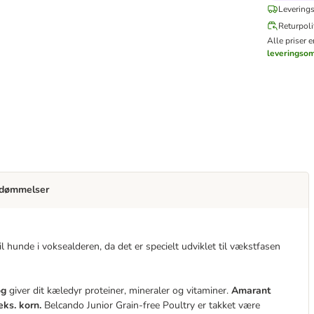
Leverings
Returpoli
Alle priser 
leveringso
dømmelser
l hunde i voksealderen, da det er specielt udviklet til vækstfasen
og
giver dit kæledyr proteiner, mineraler og vitaminer.
Amarant
eks. korn.
Belcando Junior Grain-free Poultry er takket være