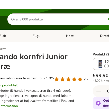
Søg
efter
produkter
Fisk
Fugl
Hest
Diætf
en kategori menu: Gnaver
Åben kategori menu: Fisk
Åben kategori menu: Fugl
Åben ka
erkræ
ando kornfri Junior
Produkt (2
12
kræ
68
599,90
tars rating area from zero to 5: 5.0/5
(
1
)
48,00 kr / kg
 produktet!
ørfoder til hunde i voksealderen (fra 4 måneder),
lige ingredienser, velegnet til hunde med følsom
Opt
 ingredienser af høj kvalitet, fremstillet i Tyskland
det
information