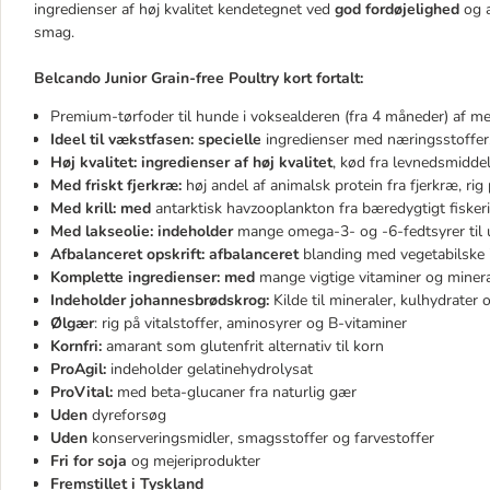
ingredienser af høj kvalitet kendetegnet ved
god fordøjelighed
og a
smag.
Belcando Junior Grain-free Poultry kort fortalt:
Premium-tørfoder til hunde i voksealderen (fra 4 måneder) af me
Ideel til vækstfasen: specielle
ingredienser med næringsstoffer,
Høj kvalitet: ingredienser af høj kvalitet
, kød fra levnedsmidde
Med friskt fjerkræ:
høj andel af animalsk protein fra fjerkræ, rig
Med krill: med
antarktisk havzooplankton fra bæredygtigt fiskeri
Med lakseolie: indeholder
mange omega-3- og -6-fedtsyrer til u
Afbalanceret opskrift: afbalanceret
blanding med vegetabilske i
Komplette ingredienser: med
mange vigtige vitaminer og minera
Indeholder johannesbrødskrog:
Kilde til mineraler, kulhydrater
Ølgær
: rig på vitalstoffer, aminosyrer og B-vitaminer
Kornfri:
amarant som glutenfrit alternativ til korn
ProAgil:
indeholder gelatinehydrolysat
ProVital:
med beta-glucaner fra naturlig gær
Uden
dyreforsøg
Uden
konserveringsmidler, smagsstoffer og farvestoffer
Fri for soja
og mejeriprodukter
Fremstillet i Tyskland