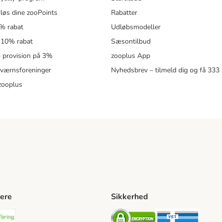
løs dine zooPoints
Rabatter
5% rabat
Udløbsmodeller
 10% rabat
Sæsontilbud
 – provision på 3%
zooplus App
eværnsforeninger
Nyhedsbrev – tilmeld dig og få 333
zooplus
ere
Sikkerhed
ping Method
stnord Shipping Method
Bring Shipping Method
Security
Securit