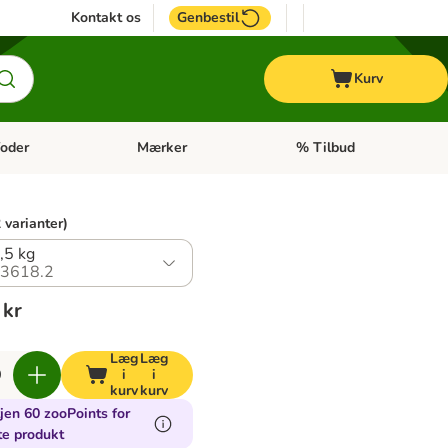
Kontakt os
Genbestil
Kurv
oder
Mærker
% Tilbud
tegori menu: Hest
Åben kategori menu: Diætfoder
Åben kategori menu: Mærk
 varianter)
,5 kg
3618.2
 kr
Læg
Læg
i
i
kurv
kurv
jen 60 zooPoints for
te produkt