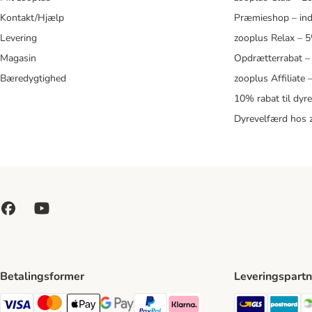
Kontakt/Hjælp
Præmieshop – ind
Levering
zooplus Relax – 
Magasin
Opdrætterrabat –
Bæredygtighed
zooplus Affiliate
10% rabat til dyr
Dyrevelfærd hos 
Betalingsformer
Leveringspartn
GLS Ship
Po