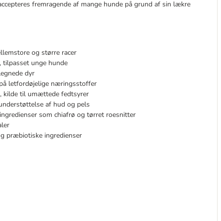
ccepteres fremragende af mange hunde på grund af sin lækre
llemstore og større racer
 tilpasset unge hunde
legnede dyr
 på letfordøjelige næringsstoffer
, kilde til umættede fedtsyrer
nderstøttelse af hud og pels
ngredienser som chiafrø og tørret roesnitter
ler
 og præbiotiske ingredienser