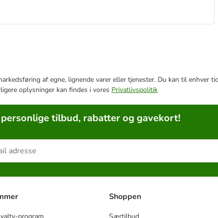
e markedsføring af egne, lignende varer eller tjenester. Du kan til enhve
rligere oplysninger kan findes i vores
Privatlivspolitik
 personlige tilbud, rabatter og gavekort!
ammer
Shoppen
oyalty-program
Særtilbud