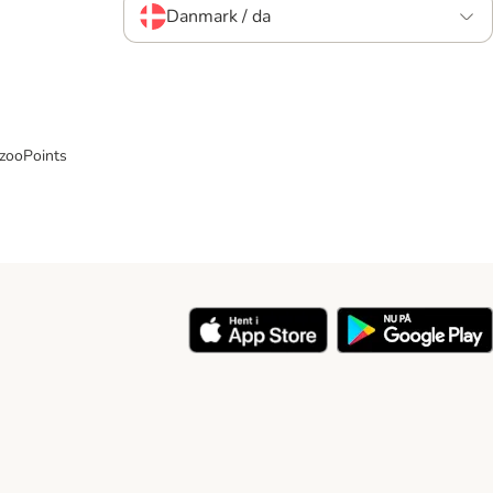
Danmark / da
 zooPoints
y