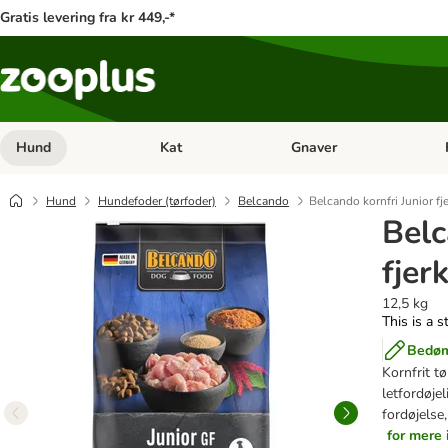
Gratis levering fra kr 449,-*
Hund
Kat
Gnaver
Åben kategori menu: Hund
Åben kategori menu: Kat
Åb
Hund
Hundefoder (tørfoder)
Belcando
Belcando kornfri Junior fj
Belc
fjer
12,5 kg
This is a s
Bedøm
Kornfrit t
letfordøje
fordøjelse,
for mere 