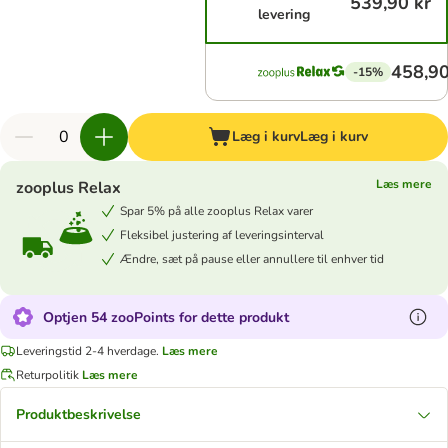
539,90 kr
levering
458,90
-15%
Læg i kurv
Læg i kurv
Læs mere
zooplus Relax
Spar 5% på alle zooplus Relax varer
Fleksibel justering af leveringsinterval
Ændre, sæt på pause eller annullere til enhver tid
Optjen 54 zooPoints for dette produkt
Leveringstid 2-4 hverdage.
Læs mere
Returpolitik
Læs mere
Produktbeskrivelse