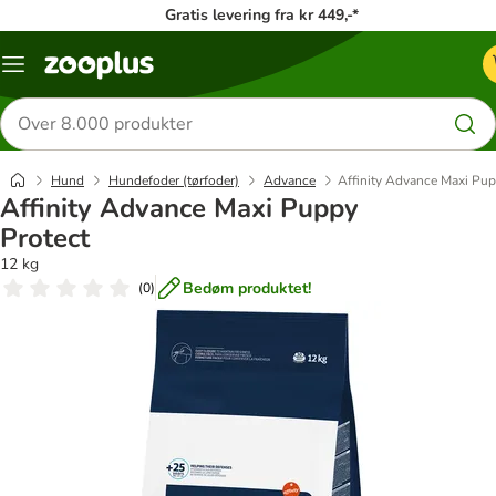
Gratis levering fra kr 449,-*
Menu
kategori
Søg
efter
produkter
Hund
Hundefoder (tørfoder)
Advance
Affinity Advance Maxi Pup
Affinity Advance Maxi Puppy
Protect
12 kg
Bedøm produktet!
(
0
)