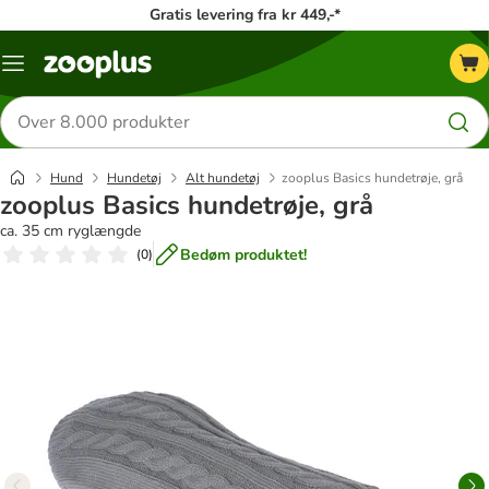
Gratis levering fra kr 449,-*
Menu
kategori
Søg
efter
produkter
Hund
Hundetøj
Alt hundetøj
zooplus Basics hundetrøje, grå
zooplus Basics hundetrøje, grå
ca. 35 cm ryglængde
Bedøm produktet!
(
0
)