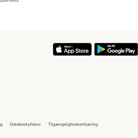
 zooPoints
y
ng
Databeskyttelse
Tilgængelighedserklæring