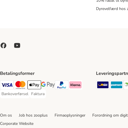
10% rabat til dyr
Dyrevelfærd hos 
Betalingsformer
Leveringspartn
GLS Ship
Po
VISA Payment Method
Mastercard Payment Method
Apply pay Payment Method
Google Pay Payment Method
paypal Payment Method
Klarna Payment Method
Bankoverførsel
Faktura
Bankoverførsel Payment Method
Faktura Payment Method
Om os
Job hos zooplus
Firmaoplysninger
Forordning om digita
Corporate Website