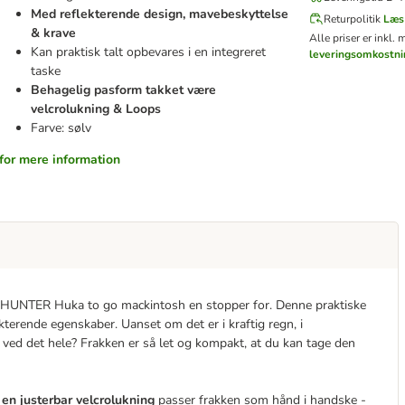
Med reflekterende design, mavebeskyttelse
Returpolitik
Læs
& krave
Alle priser er inkl.
Kan praktisk talt opbevares i en integreret
leveringsomkostni
taske
Behagelig pasform takket være
velcrolukning & Loops
Farve: sølv
for mere information
tter HUNTER Huka to go mackintosh en stopper for. Denne praktiske
kterende egenskaber. Uanset om det er i kraftig regn, i
te ved det hele? Frakken er så let og kompakt, at du kan tage den
 en justerbar velcrolukning
passer frakken som hånd i handske -