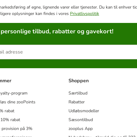
e markedsføring af egne, lignende varer eller tjenester. Du kan til enhve
rligere oplysninger kan findes i vores
Privatlivspolitik
 personlige tilbud, rabatter og gavekort!
ammer
Shoppen
oyalty-program
Særtilbud
løs dine zooPoints
Rabatter
5% rabat
Udløbsmodeller
 10% rabat
Sæsontilbud
 – provision på 3%
zooplus App