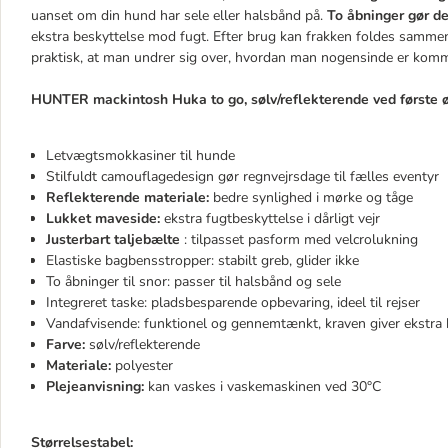
uanset om din hund har sele eller halsbånd på.
To åbninger gør de
ekstra beskyttelse mod fugt. Efter brug kan frakken foldes samme
praktisk, at man undrer sig over, hvordan man nogensinde er komm
HUNTER mackintosh Huka to go, sølv/reflekterende ved første ø
Letvægtsmokkasiner til hunde
Stilfuldt camouflagedesign gør regnvejrsdage til fælles eventyr
Reflekterende materiale:
bedre synlighed i mørke og tåge
Lukket maveside:
ekstra fugtbeskyttelse i dårligt vejr
Justerbart taljebælte
: tilpasset pasform med velcrolukning
Elastiske bagbensstropper: stabilt greb, glider ikke
To åbninger til snor: passer til halsbånd og sele
Integreret taske: pladsbesparende opbevaring, ideel til rejser
Vandafvisende: funktionel og gennemtænkt, kraven giver ekstra 
Farve:
sølv/reflekterende
Materiale:
polyester
Plejeanvisning:
kan vaskes i vaskemaskinen ved 30°C
Størrelsestabel: