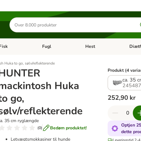
Søg
efter
produkter
Fisk
Fugl
Hest
Diætf
en kategori menu: Gnaver
Åben kategori menu: Fisk
Åben kategori menu: Fugl
Åben ka
 Huka to go, sølv/reflekterende
HUNTER
Produkt (4 varia
ca. 35 
mackintosh Huka
245487
to go,
252,90 kr
sølv/reflekterende
ca. 35 cm ryglængde
Optjen 25
Bedøm produktet!
(
0
)
dette pro
Letvægtsmokkasiner til hunde
Leveringstid 2-4