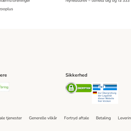
eværnsforeninger
Nyhedsbrev – tilmeld dig og få 333
zooplus
ere
Sikkerhed
ping Method
stnord Shipping Method
Bring Shipping Method
Security
Securit
le tjenester
Generelle vilkår
Fortryd aftale
Betaling
Leveri