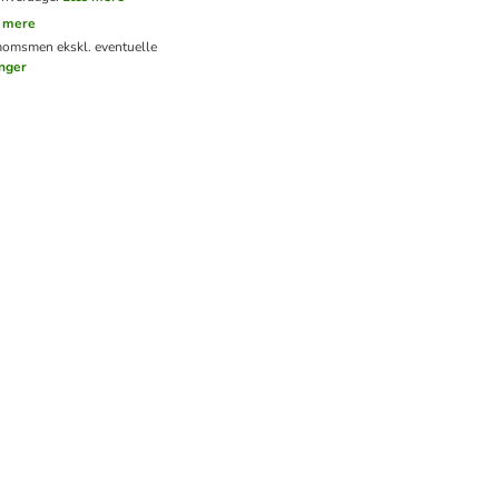
 mere
 moms
men ekskl. eventuelle
nger