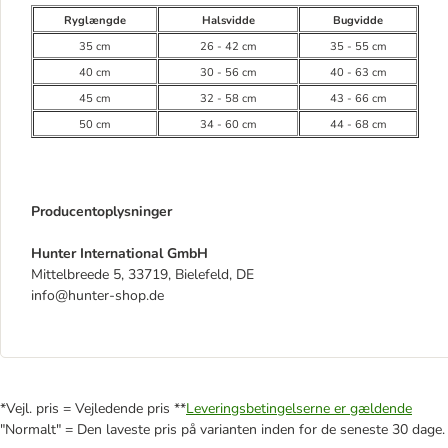
Ryglængde
Halsvidde
Bugvidde
35 cm
26 - 42 cm
35 - 55 cm
40 cm
30 - 56 cm
40 - 63 cm
45 cm
32 - 58 cm
43 - 66 cm
50 cm
34 - 60 cm
44 - 68 cm
Producentoplysninger
Hunter International GmbH
Mittelbreede 5, 33719, Bielefeld, DE
info@hunter-shop.de
*Vejl. pris = Vejledende pris **
Leveringsbetingelserne er gældende
"Normalt" = Den laveste pris på varianten inden for de seneste 30 dage.