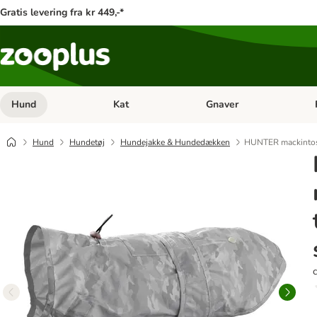
Gratis levering fra kr 449,-*
Hund
Kat
Gnaver
Åben kategori menu: Hund
Åben kategori menu: Kat
Åb
Hund
Hundetøj
Hundejakke & Hundedækken
HUNTER mackintosh