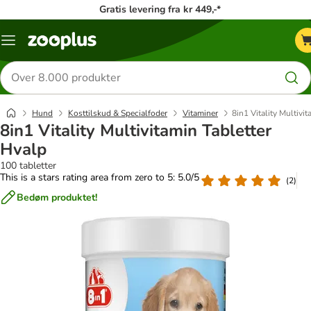
Gratis levering fra kr 449,-*
Menu
kategori
Søg
efter
produkter
Hund
Kosttilskud & Specialfoder
Vitaminer
8in1 Vitality Multivi
8in1 Vitality Multivitamin Tabletter
Hvalp
100 tabletter
This is a stars rating area from zero to 5: 5.0/5
(
2
)
Bedøm produktet!