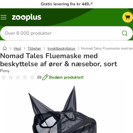
Gratis levering fra kr 449,-*
Menu
kategori
Søg
efter
produkter
Hest
Tilbehør
Insektbeskyttelse
Nomad Tales Fluemaske med besk
Nomad Tales Fluemaske med
beskyttelse af ører & næsebor, sort
Pony
Bedøm produktet!
(
0
)