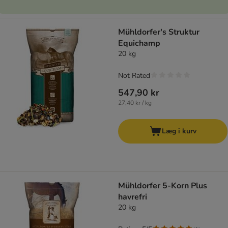
Mühldorfer's Struktur
Equichamp
20 kg
Not Rated
547,90 kr
27,40 kr / kg
Læg i kurv
Mühldorfer 5-Korn Plus
havrefri
20 kg