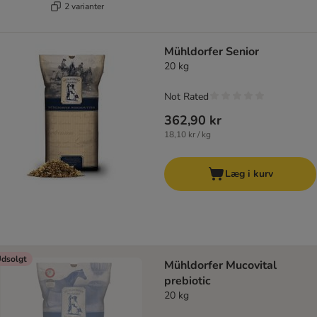
2 varianter
Mühldorfer Senior
20 kg
Not Rated
362,90 kr
18,10 kr / kg
Læg i kurv
dsolgt
Mühldorfer Mucovital
prebiotic
20 kg