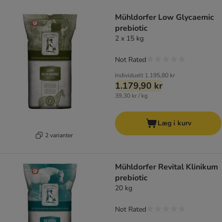
product items have been changed
Mühldorfer Low Glycaemic
prebiotic
2 x 15 kg
Not Rated
Individuelt
1.195,80 kr
1.179,90 kr
39,30 kr / kg
Læg i kurv
2 varianter
Mühldorfer Revital Klinikum
prebiotic
20 kg
Not Rated