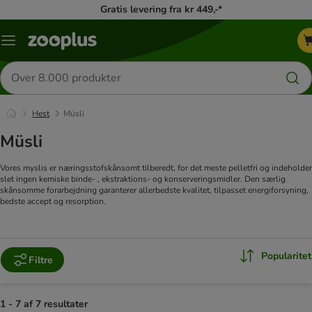
Gratis levering fra kr 449,-*
Menu
kategori
Søg
efter
produkter
Hest
Müsli
Müsli
Vores myslis er næringsstofskånsomt tilberedt, for det meste pelletfri og indeholder
slet ingen kemiske binde- , ekstraktions- og konserveringsmidler. Den særlig
skånsomme forarbejdning garanterer allerbedste kvalitet, tilpasset energiforsyning,
bedste accept og resorption.
Popularitet
Filtre
1 - 7 af 7 resultater