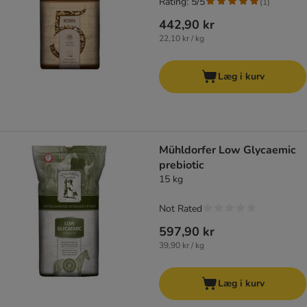
Rating: 5/5
(
1
)
442,90 kr
22,10 kr / kg
Læg i kurv
Mühldorfer Low Glycaemic
prebiotic
15 kg
Not Rated
597,90 kr
39,90 kr / kg
Læg i kurv