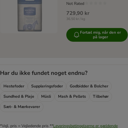
Not Rated
729,90 kr
36,50 kr / kg
Fortæl mig, når den er
på lager
Har du ikke fundet noget endnu?
Hestefoder
Suppleringsfoder
Godbidder & Bolcher
Sundhed & Pleje
Müsli
Mash & Pellets
Tilbehør
Sæt- & Mærkevarer
*Vejl. pris = Vejledende pris **
Leveringsbetingelserne er gældende