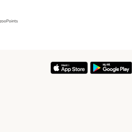
 zooPoints
y