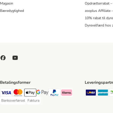
Magasin
Opdrætterrabat –
Bæredygtighed
zooplus Affiliate
10% rabat til dyr
Dyrevelfærd hos 
Betalingsformer
Leveringspartn
GLS Ship
Po
VISA Payment Method
Mastercard Payment Method
Apply pay Payment Method
Google Pay Payment Method
paypal Payment Method
Klarna Payment Method
Bankoverførsel
Faktura
Bankoverførsel Payment Method
Faktura Payment Method