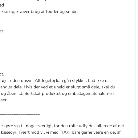
ed
række op, kræver brug af fødder og snabel
et
dt.
tøjet uden opsyn. Alt legetøj kan gå i stykker. Lad ikke dit
mangler dele. Hvis der ved et uheld er slugt små dele, skal du
 og åben ild. Bortskaf produktet og emballagematerialerne i
ser.
___________________
er gøre sig til noget særligt, for den rolle udfyldes allerede af det
 kæledyr. Tværtimod vil vi med TIAKI bare gerne være en del af