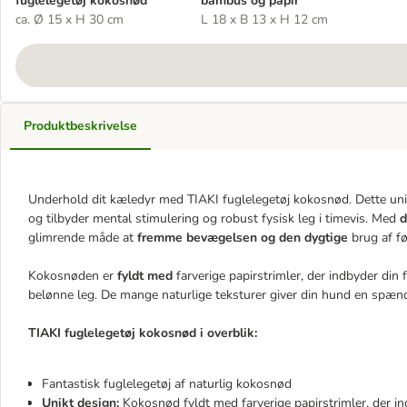
fuglelegetøj kokosnød
bambus og papir
ca. Ø 15 x H 30 cm
L 18 x B 13 x H 12 cm
Produktbeskrivelse
Underhold dit kæledyr med TIAKI fuglelegetøj kokosnød. Dette unik
og tilbyder mental stimulering og robust fysisk leg i timevis. Med
d
glimrende måde at
fremme bevægelsen og den dygtige
brug af f
Kokosnøden er
fyldt med
farverige papirstrimler, der indbyder din 
belønne leg. De mange naturlige teksturer giver din hund en spænd
TIAKI fuglelegetøj kokosnød i overblik:
Fantastisk fuglelegetøj af naturlig kokosnød
Unikt design:
Kokosnød fyldt med farverige papirstrimler, der in