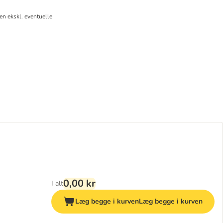
n ekskl. eventuelle
0,00 kr
I alt
Læg begge i kurven
Læg begge i kurven