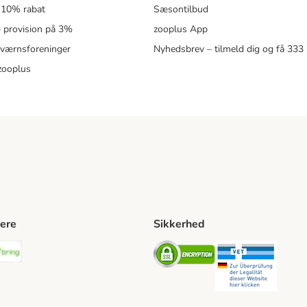
 10% rabat
Sæsontilbud
 – provision på 3%
zooplus App
eværnsforeninger
Nyhedsbrev – tilmeld dig og få 333
zooplus
ere
Sikkerhed
ping Method
stnord Shipping Method
Bring Shipping Method
Security
Securit