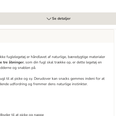
Se detaljer
ke fuglelegetøj er håndlavet af naturlige, bæredygtige materialer
e tre åbninger
, som din fugl skal trække op, er dette legetøj en
ødderne og snablen på.
fugl til at picke og sy. Derudover kan snacks gemmes indeni for at
ende udfordring og fremmer dens naturlige instinkter.
dbyder til at picke og nappe