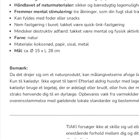
Håndlavet af naturmaterialer:
sikker og bæredygtig legemuligh
Fremmer mental stimulering:
tre åbninger, som din fugl skal t
Kan fyldes med foder eller snacks
Nem fastgøring i buret: takket være quick-link-fastgøring
Mindsker destruktiv adfærd: takket være mental og fysisk aktivit
Farve
: natur
Materiale: kokosnød, papir, sisal, metal
Mål
: ca. Ø 15 x L 28 cm
Bemærk:
Da det drejer sig om et naturprodukt, kan målangivelserne afvige li
Kun til kæledyr. Ikke egnet til børn! Efterlad aldrig husdyr med lege
kæledyr bruge et legetøj, der er ødelagt eller brudt, eller hvis der 
straks henvende dig til en dyrlæge. Opbevares væk fra varmekilder
overensstemmelse med gældende lokale standarder og bestemmel
___________________________________________________________
TIAKI forsøger ikke at skille sig ud ell
enestående forhold mellem dig og dit