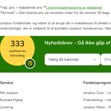
*Vejl. pris = Vejledende pris **
Leveringsbetingelserne er gældende
"Normalt" = Den laveste pris på varianten inden for de seneste 30 dage.
zooplus forbeholder sig retten til at bruge din e-mailadresse til direkt
omkostninger, der er relateret til at kontakte zooplus' kundeservice. Yde
333
Nyhedsbrev – Gå ikke glip af
zooPoint for
tilmelding
Vælg dit kæledyr
Service
Fordelsprogr
Mit zooplus
zooplus Club – L
Kontakt/Hjælp
Præmieshop – ind
Levering
zooplus Relax – 