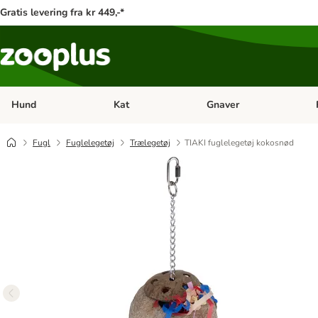
Gratis levering fra kr 449,-*
Hund
Kat
Gnaver
Åben kategori menu: Hund
Åben kategori menu: Kat
Åb
Fugl
Fuglelegetøj
Trælegetøj
TIAKI fuglelegetøj kokosnød