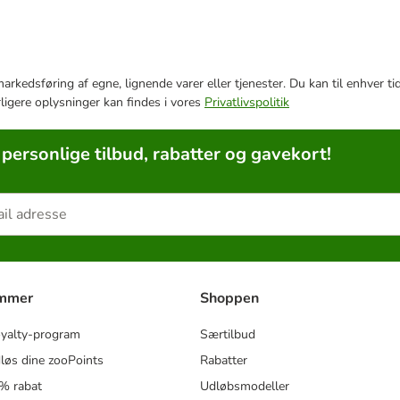
e markedsføring af egne, lignende varer eller tjenester. Du kan til enhve
rligere oplysninger kan findes i vores
Privatlivspolitik
 personlige tilbud, rabatter og gavekort!
ammer
Shoppen
oyalty-program
Særtilbud
løs dine zooPoints
Rabatter
5% rabat
Udløbsmodeller