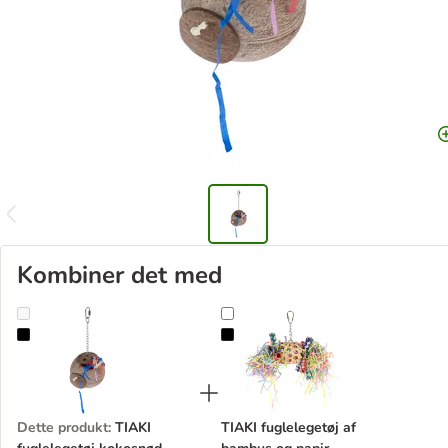
Kombiner det med
TIAKI fuglelegetøj kokosnød
TIAKI fuglelegetøj af bambus og p
Dette produkt
:
TIAKI
TIAKI fuglelegetøj af