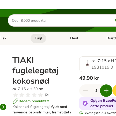
Søg
efter
produkter
Fisk
Fugl
Hest
Diætf
en kategori menu: Gnaver
Åben kategori menu: Fisk
Åben kategori menu: Fugl
Åben ka
TIAKI
ca. Ø 15 x H
1981019.0
fuglelegetøj
49,90 kr
kokosnød
ca. Ø 15 x H 30 cm
(
0
)
Optjen 5 zooPo
Bedøm produktet!
dette produkt
Kokosnød-fuglelegetøj,
fyldt med
farverige papirstrimler
,
fremstillet i
Leveringstid 2-4 hverd