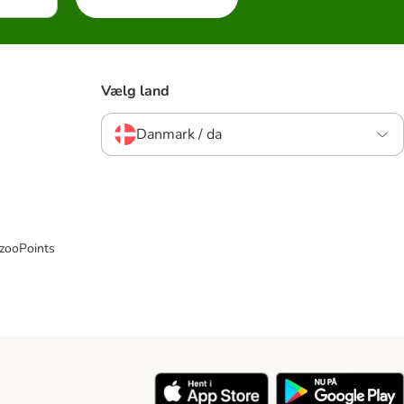
Vælg land
Danmark / da
 zooPoints