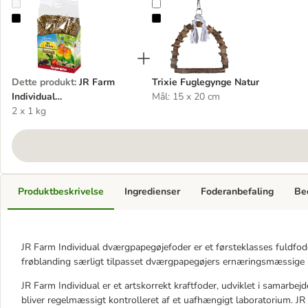
JR Farm Individual dværgpapegøjefoder
Trixie Fuglegynge Natur
Dette produkt
:
JR Farm
Trixie Fuglegynge Natur
Individual
Mål: 15 x 20 cm
dværgpapegøjefoder
2 x 1 kg
Produktbeskrivelse
Ingredienser
Foderanbefaling
Be
JR Farm Individual dværgpapegøjefoder er et førsteklasses fuldfode
frøblanding særligt tilpasset dværgpapegøjers ernæringsmæssige 
JR Farm Individual er et artskorrekt kraftfoder, udviklet i samarbej
bliver regelmæssigt kontrolleret af et uafhængigt laboratorium. JR