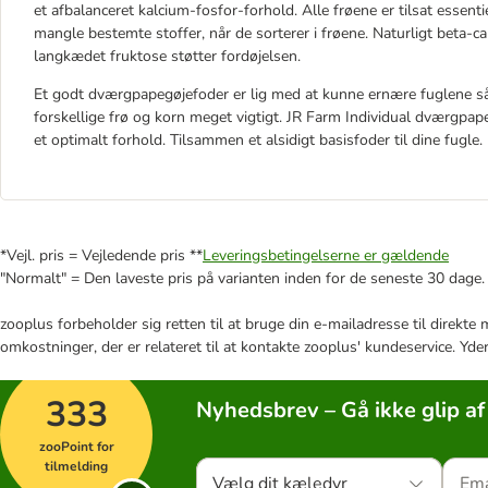
et afbalanceret kalcium-fosfor-forhold. Alle frøene er tilsat essenti
mangle bestemte stoffer, når de sorterer i frøene. Naturligt beta-c
langkædet fruktose støtter fordøjelsen.
Et godt dværgpapegøjefoder er lig med at kunne ernære fuglene så 
forskellige frø og korn meget vigtigt. JR Farm Individual dværgpap
et optimalt forhold. Tilsammen et alsidigt basisfoder til dine fugle.
*Vejl. pris = Vejledende pris **
Leveringsbetingelserne er gældende
"Normalt" = Den laveste pris på varianten inden for de seneste 30 dage.
zooplus forbeholder sig retten til at bruge din e-mailadresse til direkt
omkostninger, der er relateret til at kontakte zooplus' kundeservice. Yde
333
Nyhedsbrev – Gå ikke glip af
zooPoint for
tilmelding
Vælg dit kæledyr