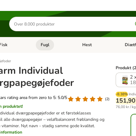
Søg
efter
produkter
Fisk
Fugl
Hest
Diætf
en kategori menu: Gnaver
Åben kategori menu: Fisk
Åben kategori menu: Fugl
Åben ka
jefoder
arm Individual
Produkt (2
2 
rgpapegøjefoder
18
-8.38%
Indi
tars rating area from zero to 5: 5.0/5
(
2
)
151,90
 produktet!
76,00 kr / kg
dividual dværgpapegøjefoder er et førsteklasses
til alle dværgpapegøjer – velafbalanceret frøblanding og
 vitaminer. Nyt navn - stadig samme gode kvalitet.
information