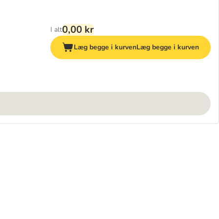
0,00 kr
I alt
Læg begge i kurven
Læg begge i kurven