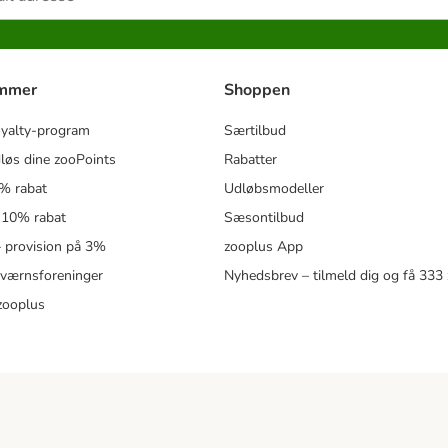
ammer
Shoppen
oyalty-program
Særtilbud
løs dine zooPoints
Rabatter
5% rabat
Udløbsmodeller
 10% rabat
Sæsontilbud
 – provision på 3%
zooplus App
eværnsforeninger
Nyhedsbrev – tilmeld dig og få 333
zooplus