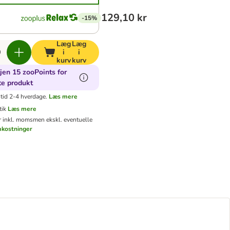
129,10 kr
-15%
Læg
Læg
i
i
kurv
kurv
jen 15 zooPoints for
te produkt
tid 2-4 hverdage.
Læs mere
tik
Læs mere
er inkl. moms
men ekskl. eventuelle
mkostninger