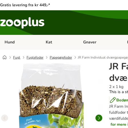
Gratis levering fra kr 449,-*
Hund
Kat
Gnaver
Åben kategori menu: Hund
Åben kategori menu: Kat
Åb
Fugl
Fuglefoder
Papegøjefoder
JR Farm Individual dværgpapegø
JR F
dvæ
2 x 1 kg
This is a s
Bedøm
JR Farm In
fuldfoder 
værdifulde
for mere 