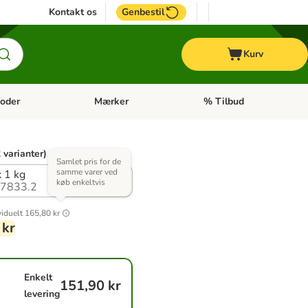
Kontakt os
Genbestil
Kurv
oder
Mærker
% Tilbud
tegori menu: Hest
Åben kategori menu: Diætfoder
Åben kategori menu: Mærk
 varianter)
Samlet pris for de
samme varer ved
x 1 kg
køb enkeltvis
7833.2
viduelt
165,80 kr
 kr
Enkelt
151,90 kr
levering