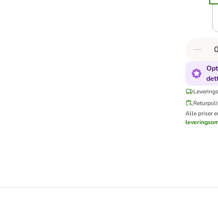
Opt
det
Leverings
Returpoli
Alle priser 
leveringso