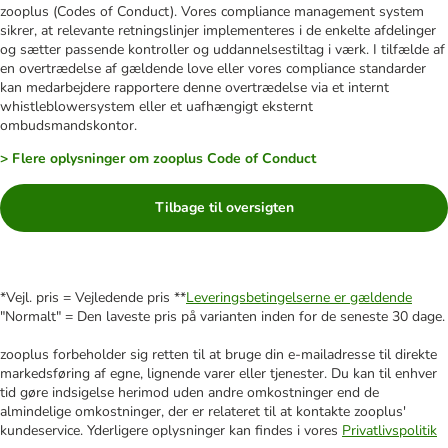
zooplus (Codes of Conduct). Vores compliance management system
sikrer, at relevante retningslinjer implementeres i de enkelte afdelinger
og sætter passende kontroller og uddannelsestiltag i værk. I tilfælde af
en overtrædelse af gældende love eller vores compliance standarder
kan medarbejdere rapportere denne overtrædelse via et internt
whistleblowersystem eller et uafhængigt eksternt
ombudsmandskontor.
> Flere oplysninger om zooplus Code of Conduct
Tilbage til oversigten
*Vejl. pris = Vejledende pris **
Leveringsbetingelserne er gældende
"Normalt" = Den laveste pris på varianten inden for de seneste 30 dage.
zooplus forbeholder sig retten til at bruge din e-mailadresse til direkte
markedsføring af egne, lignende varer eller tjenester. Du kan til enhver
tid gøre indsigelse herimod uden andre omkostninger end de
almindelige omkostninger, der er relateret til at kontakte zooplus'
kundeservice. Yderligere oplysninger kan findes i vores
Privatlivspolitik