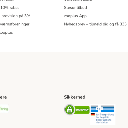
 10% rabat
Sæsontilbud
 – provision på 3%
zooplus App
eværnsforeninger
Nyhedsbrev – tilmeld dig og få 333
zooplus
ere
Sikkerhed
ping Method
stnord Shipping Method
Bring Shipping Method
Security
Securit