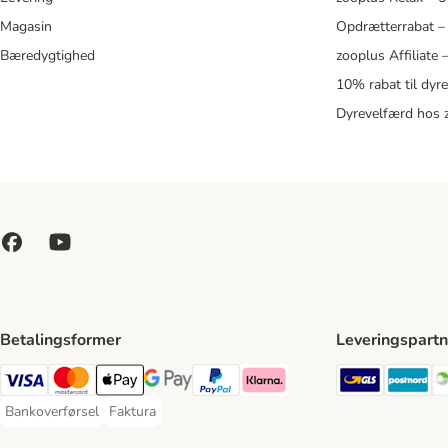
Magasin
Opdrætterrabat –
Bæredygtighed
zooplus Affiliate
10% rabat til dyr
Dyrevelfærd hos 
Betalingsformer
Leveringspartn
GLS Ship
Po
VISA Payment Method
Mastercard Payment Method
Apply pay Payment Method
Google Pay Payment Method
paypal Payment Method
Klarna Payment Method
Bankoverførsel
Faktura
Bankoverførsel Payment Method
Faktura Payment Method