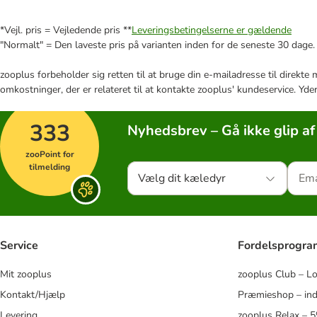
*Vejl. pris = Vejledende pris **
Leveringsbetingelserne er gældende
"Normalt" = Den laveste pris på varianten inden for de seneste 30 dage.
zooplus forbeholder sig retten til at bruge din e-mailadresse til direkt
omkostninger, der er relateret til at kontakte zooplus' kundeservice. Yde
333
Nyhedsbrev – Gå ikke glip af
zooPoint for
tilmelding
Vælg dit kæledyr
Service
Fordelsprogr
Mit zooplus
zooplus Club – L
Kontakt/Hjælp
Præmieshop – ind
Levering
zooplus Relax – 