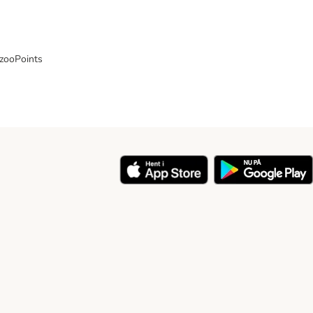
 zooPoints
y