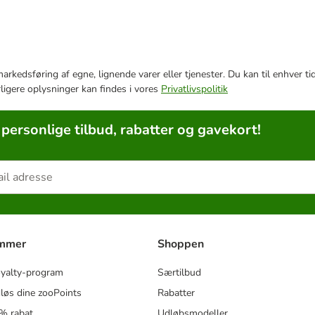
e markedsføring af egne, lignende varer eller tjenester. Du kan til enhve
rligere oplysninger kan findes i vores
Privatlivspolitik
 personlige tilbud, rabatter og gavekort!
ammer
Shoppen
oyalty-program
Særtilbud
løs dine zooPoints
Rabatter
5% rabat
Udløbsmodeller