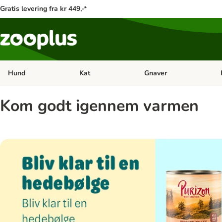
Gratis levering fra kr 449,-*
Hund
Kat
Gnaver
Åben kategori menu: Hund
Åben kategori menu: Kat
Åb
Kom godt igennem varmen