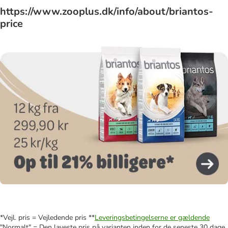
https://www.zooplus.dk/info/about/briantos-
price
*Vejl. pris = Vejledende pris **
Leveringsbetingelserne er gældende
"Normalt" = Den laveste pris på varianten inden for de seneste 30 dage.