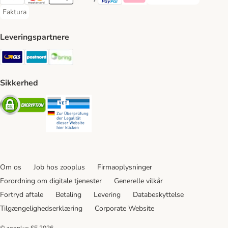
VISA Payment Method
Mastercard Payment Method
Apply pay Payment Method
Google Pay Payment Method
paypal Payment Method
Klarna Payment Method
Faktura
Faktura Payment Method
Leveringspartnere
GLS Shipping Method
Postnord Shipping Method
Bring Shipping Method
Sikkerhed
Security
Security
Om os
Job hos zooplus
Firmaoplysninger
Forordning om digitale tjenester
Generelle vilkår
Fortryd aftale
Betaling
Levering
Databeskyttelse
Tilgængelighedserklæring
Corporate Website