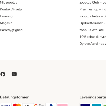
Mit zooplus
zooplus Club – L
Kontakt/Hjælp
Præmieshop – ind
Levering
zooplus Relax – 
Magasin
Opdrætterrabat –
Bæredygtighed
zooplus Affiliate
10% rabat til dyr
Dyrevelfærd hos 
Betalingsformer
Leveringspartn
GLS Ship
Po