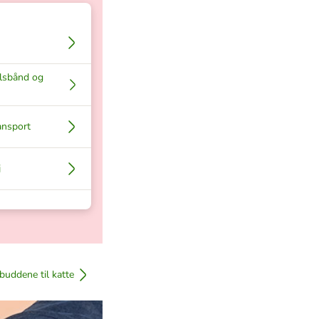
alsbånd og
ansport
j
lbuddene til katte