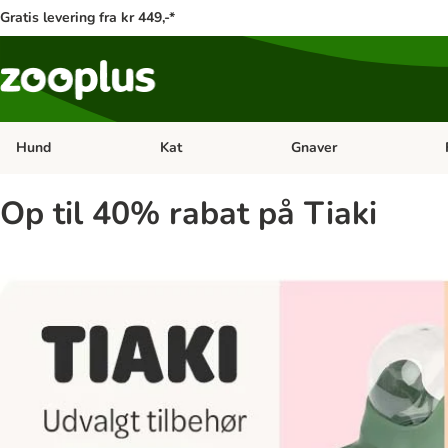
Gratis levering fra kr 449,-*
Hund
Kat
Gnaver
Åben kategori menu: Hund
Åben kategori menu: Kat
Åb
Op til 40% rabat på Tiaki