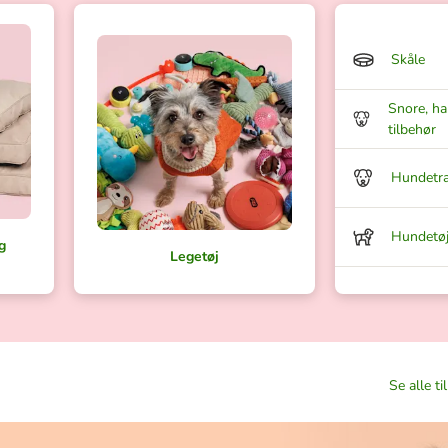
Skåle
Snore, h
tilbehør
Hundetr
Hundetø
g
Legetøj
Se alle ti