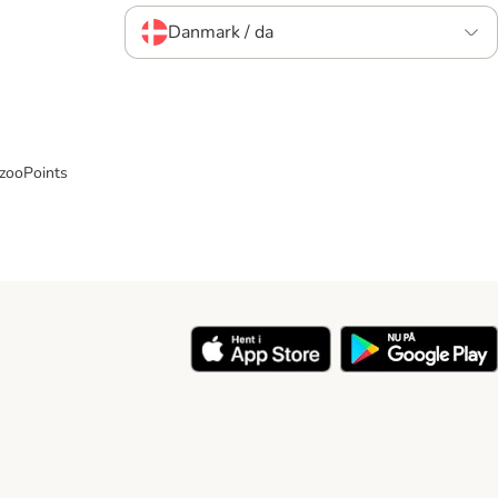
Danmark / da
 zooPoints
y