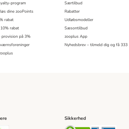
oyalty-program
Særtilbud
løs dine zooPoints
Rabatter
5% rabat
Udløbsmodeller
 10% rabat
Sæsontilbud
 – provision på 3%
zooplus App
eværnsforeninger
Nyhedsbrev – tilmeld dig og få 333
zooplus
ere
Sikkerhed
ping Method
stnord Shipping Method
Bring Shipping Method
Security
Securit