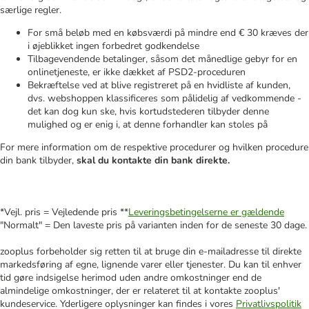
særlige regler.
For små beløb med en købsværdi på mindre end € 30 kræves der
i øjeblikket ingen forbedret godkendelse
Tilbagevendende betalinger, såsom det månedlige gebyr for en
onlinetjeneste, er ikke dækket af PSD2-proceduren
Bekræftelse ved at blive registreret på en hvidliste af kunden,
dvs. webshoppen klassificeres som pålidelig af vedkommende -
det kan dog kun ske, hvis kortudstederen tilbyder denne
mulighed og er enig i, at denne forhandler kan stoles på
For mere information om de respektive procedurer og hvilken procedure
din bank tilbyder,
skal du kontakte din bank direkte.
*Vejl. pris = Vejledende pris **
Leveringsbetingelserne er gældende
"Normalt" = Den laveste pris på varianten inden for de seneste 30 dage.
zooplus forbeholder sig retten til at bruge din e-mailadresse til direkte
markedsføring af egne, lignende varer eller tjenester. Du kan til enhver
tid gøre indsigelse herimod uden andre omkostninger end de
almindelige omkostninger, der er relateret til at kontakte zooplus'
kundeservice. Yderligere oplysninger kan findes i vores
Privatlivspolitik