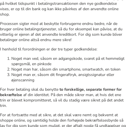
på hvilket tidspunkt i betalingstransaktionen den nye godkendelse
vises, er op til din bank og kan ikke påvirkes af den anvendte online
shop.
Processen sigter mod at beskytte forbrugerne endnu bedre, når de
bruger online betalingstjenester, så du for eksempel kan påvise, at du
vitterlig er ejeren af det anvendte kreditkort. For dig som kunde bliver
betalinger online altså endnu mere sikre!
I henhold til forordningen er der tre typer godkendelse:
Noget man ved, såsom en adgangskode, svaret på et hemmeligt
spørgsmål, en pinkode
Noget man har, såsom din smartphone, smartwatch, en token
Noget man er, såsom dit fingeraftryk, ansigtssignatur eller
øjenscanning
For hver betaling skal du benytte
to forskellige, separate former for
bekræftelse
af din identitet. På den måde sikrer man, at hvis det ene
trin er blevet kompromitteret, så vil du stadig være sikret på det andet
trin.
For at fortsætte med at sikre, at det skal være nemt og bekvemt at
shoppe online, og samtidig holde den forhøjede bekræftelsesbyrde så
lav for dig som kunde som muligt, er der aftalt nogle få undtagelser og