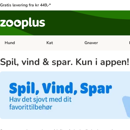
Gratis levering fra kr 449,-*
Hund
Kat
Gnaver
Åben kategori menu: Hund
Åben kategori menu: Kat
Åb
Spil, vind & spar. Kun i appen!