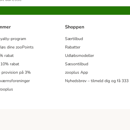
ammer
Shoppen
oyalty-program
Særtilbud
løs dine zooPoints
Rabatter
5% rabat
Udløbsmodeller
 10% rabat
Sæsontilbud
 – provision på 3%
zooplus App
eværnsforeninger
Nyhedsbrev – tilmeld dig og få 333
zooplus