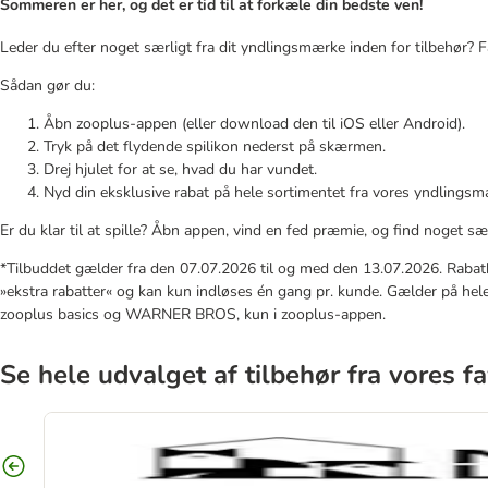
Sommeren er her, og det er tid til at forkæle din bedste ven!
Leder du efter noget særligt fra dit yndlingsmærke inden for tilbehør? F
Sådan gør du:
Åbn zooplus-appen (eller download den til iOS eller Android).
Tryk på det flydende spilikon nederst på skærmen.
Drej hjulet for at se, hvad du har vundet.
Nyd din eksklusive rabat på hele sortimentet fra vores yndlingsmæ
Er du klar til at spille? Åbn appen, vind en fed præmie, og find noget sær
*Tilbuddet gælder fra den 07.07.2026 til og med den 13.07.2026. Raba
»ekstra rabatter« og kan kun indløses én gang pr. kunde. Gælder på hel
zooplus basics og WARNER BROS, kun i zooplus-appen.
Se hele udvalget af tilbehør fra vores f