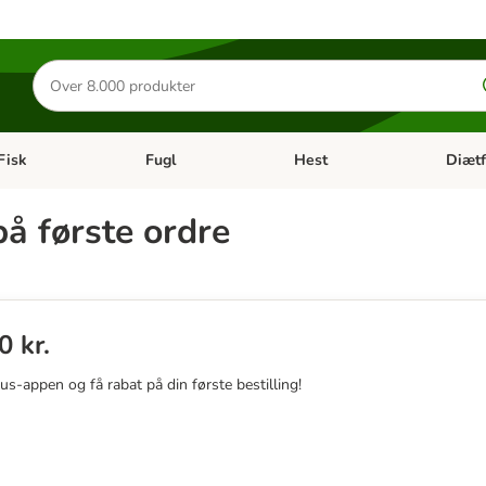
Søg
efter
produkter
Fisk
Fugl
Hest
Diætf
en kategori menu: Gnaver
Åben kategori menu: Fisk
Åben kategori menu: Fugl
Åben ka
å første ordre
0 kr.
lus-appen og få rabat på din første bestilling!