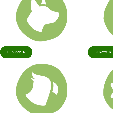
Til hunde ►
Til katte ►