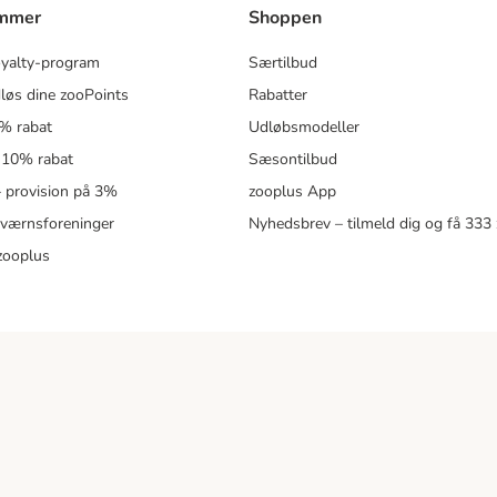
ammer
Shoppen
oyalty-program
Særtilbud
løs dine zooPoints
Rabatter
5% rabat
Udløbsmodeller
 10% rabat
Sæsontilbud
 – provision på 3%
zooplus App
eværnsforeninger
Nyhedsbrev – tilmeld dig og få 333
zooplus