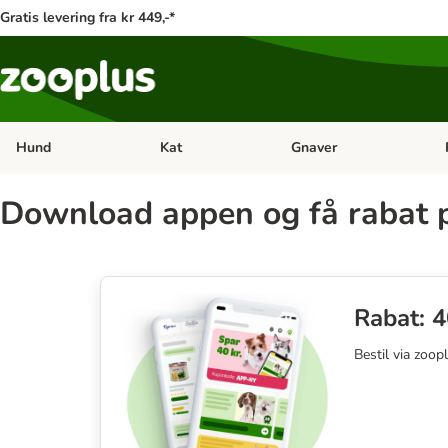
Gratis levering fra kr 449,-*
Hund
Kat
Gnaver
Åben kategori menu: Hund
Åben kategori menu: Kat
Åb
Download appen og få rabat p
Rabat: 4
Bestil via zoop