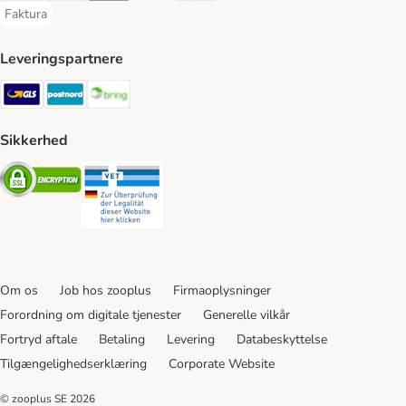
Faktura
Faktura Payment Method
Leveringspartnere
GLS Shipping Method
Postnord Shipping Method
Bring Shipping Method
Sikkerhed
Security
Security
Om os
Job hos zooplus
Firmaoplysninger
Forordning om digitale tjenester
Generelle vilkår
Fortryd aftale
Betaling
Levering
Databeskyttelse
Tilgængelighedserklæring
Corporate Website
© zooplus SE
2026