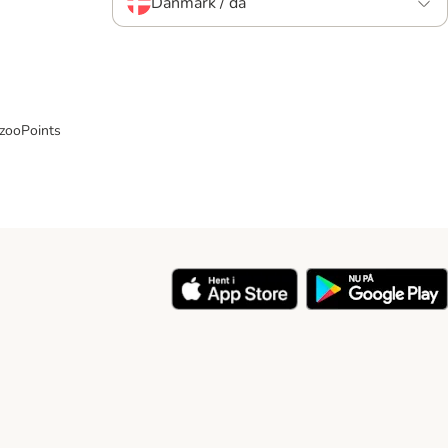
Danmark / da
 zooPoints
y