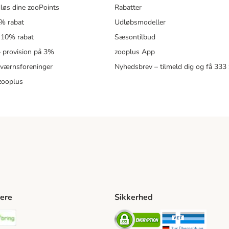
løs dine zooPoints
Rabatter
5% rabat
Udløbsmodeller
 10% rabat
Sæsontilbud
 – provision på 3%
zooplus App
eværnsforeninger
Nyhedsbrev – tilmeld dig og få 333
zooplus
ere
Sikkerhed
ping Method
stnord Shipping Method
Bring Shipping Method
Security
Securit