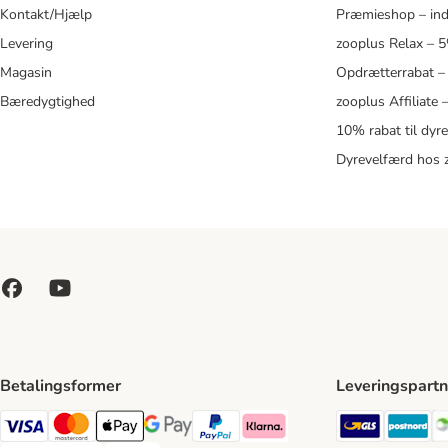
Kontakt/Hjælp
Præmieshop – ind
Levering
zooplus Relax – 
Magasin
Opdrætterrabat –
Bæredygtighed
zooplus Affiliate
10% rabat til dyr
Dyrevelfærd hos 
Betalingsformer
Leveringspartn
GLS Ship
Po
VISA Payment Method
Mastercard Payment Method
Apply pay Payment Method
Google Pay Payment Method
paypal Payment Method
Klarna Payment Method