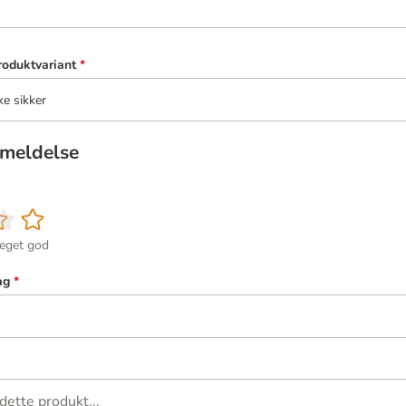
roduktvariant
*
ke sikker
meldelse
eget god
ag
*