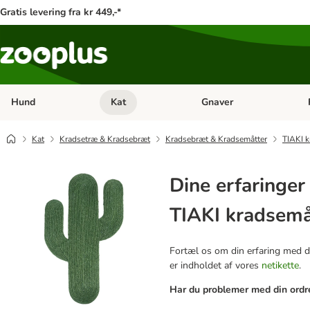
Gratis levering fra kr 449,-*
Hund
Kat
Gnaver
Åben kategori menu: Hund
Åben kategori menu: Kat
Åb
Kat
Kradsetræ & Kradsebræt
Kradsebræt & Kradsemåtter
TIAKI 
Dine erfaringe
TIAKI kradsemå
Fortæl os om din erfaring med de
er indholdet af vores
netikette
.
Har du problemer med din ordre