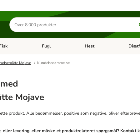
Søg
efter
produkter
Fisk
Fugl
Hest
Diætf
en kategori menu: Gnaver
Åben kategori menu: Fisk
Åben kategori menu: Fugl
Åben ka
kradsemåtte Mojave
Kundebedømmelse
r med
tte Mojave
tte produkt. Alle bedømmelser, positive som negative, bliver efterprøvet 
 eller levering, eller måske et produktrelateret spørgsmål? Kontakt 