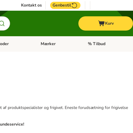
Kontakt os
Genbestil
Kurv
oder
Mærker
% Tilbud
tegori menu: Hest
Åben kategori menu: Diætfoder
Åben kategori menu: Mærk
af produktspecialister og frigivet. Eneste forudsætning for frigivelse
kundeservice!