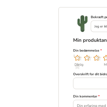
Bekræft p
Jeg er ik
Min produktan
Din bedømmelse
*
1
2
3
4
5
Dårlig
M
Overskrift for dit bidr
Din kommentar
*