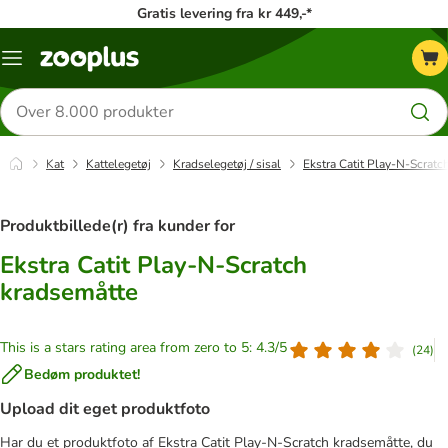
Gratis levering fra kr 449,-*
Menu
kategori
Søg
efter
produkter
Kat
Kattelegetøj
Kradselegetøj / sisal
Ekstra Catit Play-N-Scratc
Produktbillede(r) fra kunder for
Ekstra Catit Play-N-Scratch
kradsemåtte
This is a stars rating area from zero to 5: 4.3/5
(
24
)
Bedøm produktet!
Upload dit eget produktfoto
Har du et produktfoto af Ekstra Catit Play-N-Scratch kradsemåtte, du