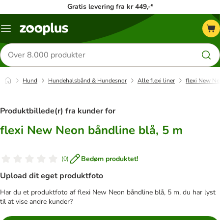
Gratis levering fra kr 449,-*
Menu
kategori
Søg
efter
produkter
Hund
Hundehalsbånd & Hundesnor
Alle flexi liner
flexi New Ne
Produktbillede(r) fra kunder for
flexi New Neon båndline blå, 5 m
Bedøm produktet!
(
0
)
Upload dit eget produktfoto
Har du et produktfoto af flexi New Neon båndline blå, 5 m, du har lyst
til at vise andre kunder?