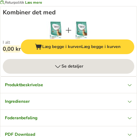
Returpolitik
Læs mere
Kombiner det med
I alt
Læg begge i kurven
Læg begge i kurven
0,00 kr
Se detaljer
Produktbeskrivelse
Ingredienser
Foderanbefaling
PDF Download