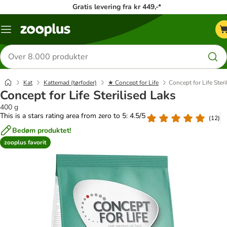
Gratis levering fra kr 449,-*
Menu
kategori
Søg
efter
produkter
Kat
Kattemad (tørfoder)
★ Concept for Life
Concept for Life Steri
Concept for Life Sterilised Laks
400 g
This is a stars rating area from zero to 5: 4.5/5
(
12
)
Bedøm produktet!
zooplus favorit