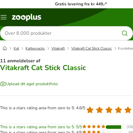
Gratis levering fra kr 449,-*
Menu
kategori
Søg
efter
produkter
Kat
Kattesnacks
Vitakraft
Vitakraft Cat Stick Classic
Kundebe
11 anmeldelser af
Vitakraft Cat Stick Classic
Upload dit eget produktfoto
This is a stars rating area from zero to 5: 4.6/5
This is a stars rating area from zero to 5: 5/5
(
10
)
This is a stars rating area from zero to 5: 4/5
(
0
)