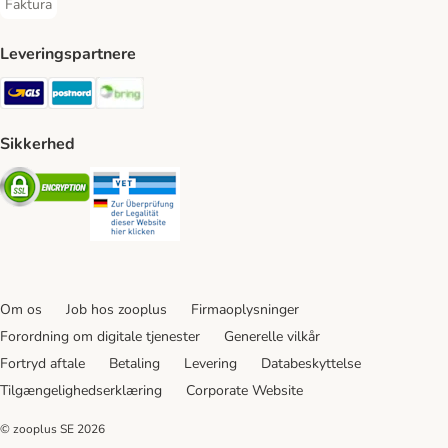
Faktura
Faktura Payment Method
Leveringspartnere
GLS Shipping Method
Postnord Shipping Method
Bring Shipping Method
Sikkerhed
Security
Security
Om os
Job hos zooplus
Firmaoplysninger
Forordning om digitale tjenester
Generelle vilkår
Fortryd aftale
Betaling
Levering
Databeskyttelse
Tilgængelighedserklæring
Corporate Website
© zooplus SE
2026