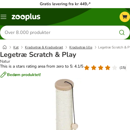
Gratis levering fra kr 449,-*
Menu
kategori
Søg
efter
produkter
Kat
Kradsetræ & Kradsebræt
Kradsetræ lille
Legetræ Scratch & P
Legetræ Scratch & Play
Natur
This is a stars rating area from zero to 5: 4.1/5
(
15
)
Bedøm produktet!