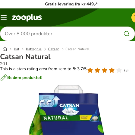
Gratis levering fra kr 449,-*
Menu
kategori
Søg
efter
produkter
Kat
Kattegrus
Catsan
Catsan Natural
Catsan Natural
20 L
This is a stars rating area from zero to 5: 3.7/5
(
3
)
Bedøm produktet!