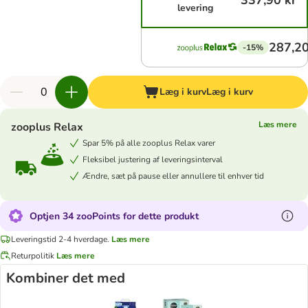
337,90 kr
levering
287,20
-15%
Læg i kurv
Læg i kurv
Læs mere
zooplus Relax
Spar 5% på alle zooplus Relax varer
Fleksibel justering af leveringsinterval
Ændre, sæt på pause eller annullere til enhver tid
Optjen 34 zooPoints for dette produkt
Leveringstid 2-4 hverdage.
Læs mere
Returpolitik
Læs mere
Kombiner det med