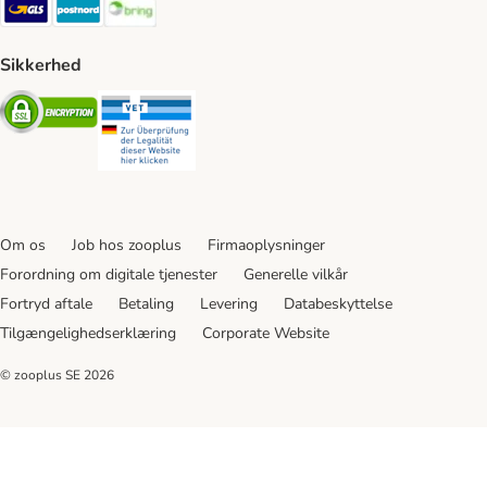
GLS Shipping Method
Postnord Shipping Method
Bring Shipping Method
Sikkerhed
Security
Security
Om os
Job hos zooplus
Firmaoplysninger
Forordning om digitale tjenester
Generelle vilkår
Fortryd aftale
Betaling
Levering
Databeskyttelse
Tilgængelighedserklæring
Corporate Website
© zooplus SE
2026