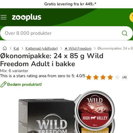
Gratis levering fra kr 449,-*
Menu
kategori
Søg
efter
produkter
Kat
Kattemad (vådfoder)
★ Wild Freedom
Økonomipakke: 24 x 8
Økonomipakke: 24 x 85 g Wild
Freedom Adult i bakke
Mix: 6 varianter
This is a stars rating area from zero to 5: 4.0/5
(
4
)
Bedøm produktet!