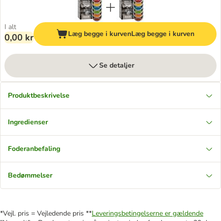
I alt
Læg begge i kurven
Læg begge i kurven
0,00 kr
Se detaljer
Produktbeskrivelse
Ingredienser
Foderanbefaling
Bedømmelser
*Vejl. pris = Vejledende pris **
Leveringsbetingelserne er gældende