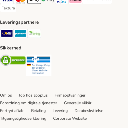
Bankoverførsel Payment
VISA Payment Method
Mastercard Payment Method
Apply pay Payment Method
Google Pay Payment Method
paypal Payment Method
Klarna Payment Method
Faktura
Faktura Payment Method
Leveringspartnere
GLS Shipping Method
Postnord Shipping Method
Bring Shipping Method
Sikkerhed
Security
Security
Om os
Job hos zooplus
Firmaoplysninger
Forordning om digitale tjenester
Generelle vilkår
Fortryd aftale
Betaling
Levering
Databeskyttelse
Tilgængelighedserklæring
Corporate Website