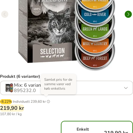
Produkt (6 varianter)
Samlet pris for de
samme varer ved
Mix: 6 varianter
køb enkeltvis
895232.0
-8.22%
Individuelt
239,60 kr
219,90 kr
107,80 kr / kg
Enkelt