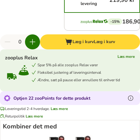
219,90 kr
levering
186,90
-15%
Læg i kurv
Læg i kurv
Læs mere
zooplus Relax
Spar 5% på alle zooplus Relax varer
Fleksibel justering af leveringsinterval
Ændre, sæt på pause eller annullere til enhver tid
Optjen 22 zooPoints for dette produkt
Leveringstid 2-4 hverdage.
Læs mere
Returpolitik
Læs mere
Kombiner det med