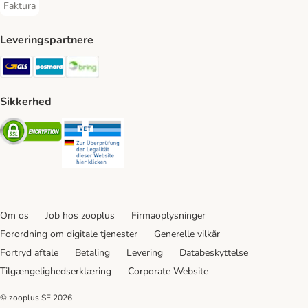
Faktura
Faktura Payment Method
Leveringspartnere
GLS Shipping Method
Postnord Shipping Method
Bring Shipping Method
Sikkerhed
Security
Security
Om os
Job hos zooplus
Firmaoplysninger
Forordning om digitale tjenester
Generelle vilkår
Fortryd aftale
Betaling
Levering
Databeskyttelse
Tilgængelighedserklæring
Corporate Website
© zooplus SE
2026