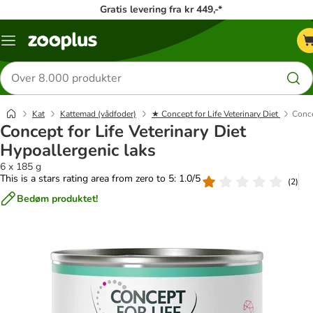
Gratis levering fra kr 449,-*
Menu
kategori
Søg
efter
produkter
Kat
Kattemad (vådfoder)
★ Concept for Life Veterinary Diet
Conce
Concept for Life Veterinary Diet
Hypoallergenic laks
6 x 185 g
This is a stars rating area from zero to 5: 1.0/5
(
2
)
Bedøm produktet!