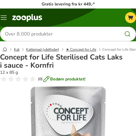
Gratis levering fra kr 449,-*
Menu
kategori
Søg
efter
produkter
Kat
Kattemad (vådfoder)
★ Concept for Life
Concept for Life Ster
Concept for Life Sterilised Cats Laks
i sauce - Kornfri
12 x 85 g
Bedøm produktet!
(
0
)